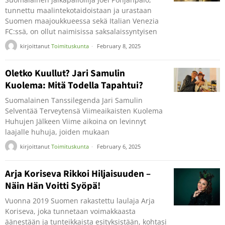
tunnettu maalintekotaidoistaan ja urastaan
Suomen maajoukkueessa sekä Italian Venezia
FC:ssä, on ollut naimisissa saksalaissyntyisen
kirjoittanut
Toimituskunta
February 8, 2025
Oletko Kuullut? Jari Samulin
Kuolema: Mitä Todella Tapahtui?
Suomalainen Tanssilegenda Jari Samulin
Selventää Terveytensä Viimeaikaisten Kuolema
Huhujen Jälkeen Viime aikoina on levinnyt
laajalle huhuja, joiden mukaan
kirjoittanut
Toimituskunta
February 6, 2025
Arja Koriseva Rikkoi Hiljaisuuden –
Näin Hän Voitti Syöpä!
Vuonna 2019 Suomen rakastettu laulaja Arja
Koriseva, joka tunnetaan voimakkaasta
äänestään ja tunteikkaista esityksistään, kohtasi