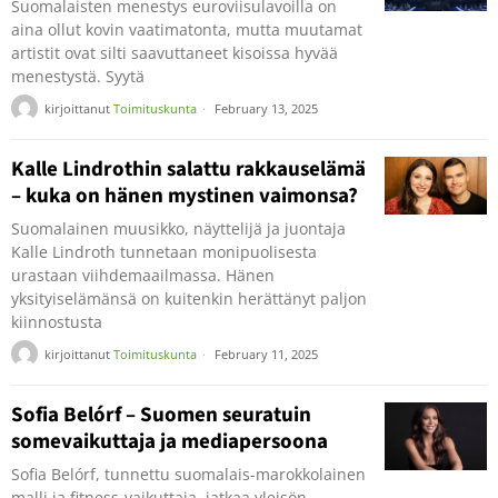
Suomalaisten menestys euroviisulavoilla on
aina ollut kovin vaatimatonta, mutta muutamat
artistit ovat silti saavuttaneet kisoissa hyvää
menestystä. Syytä
kirjoittanut
Toimituskunta
February 13, 2025
Kalle Lindrothin salattu rakkauselämä
– kuka on hänen mystinen vaimonsa?
Suomalainen muusikko, näyttelijä ja juontaja
Kalle Lindroth tunnetaan monipuolisesta
urastaan viihdemaailmassa. Hänen
yksityiselämänsä on kuitenkin herättänyt paljon
kiinnostusta
kirjoittanut
Toimituskunta
February 11, 2025
Sofia Belórf – Suomen seuratuin
somevaikuttaja ja mediapersoona
Sofia Belórf, tunnettu suomalais-marokkolainen
malli ja fitness-vaikuttaja, jatkaa yleisön