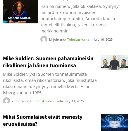
Hän oli nainen, jolla oli kaikkea. Syntynyt
miljardin kruunun arvoiseen
puutarhaimperiumiin, Amanda Kauste
kantoi eliittisukua, rakensi uransa
markkinoinnin
kirjoittanut
Toimituskunta
July 16, 2025
Mike Soldier: Suomen pahamaineisin
rikollinen ja hänen tuomionsa
Mike Soldier, yksi Suomen tunnetuimmista
rikollisista, omaa rikoshistorian, joka muistuttaa
rikosromaania. Syntynyt nimellä Mertsi Allan
Isberg vuonna 1985,
kirjoittanut
Toimituskunta
February 13, 2025
Miksi Suomalaiset eivät menesty
eruoviisuissa?