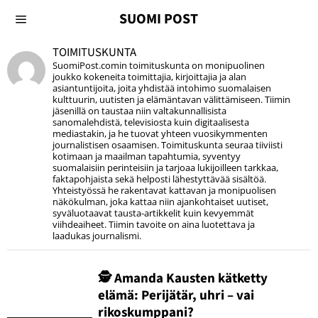
SUOMI POST
TOIMITUSKUNTA
SuomiPost.comin toimituskunta on monipuolinen
joukko kokeneita toimittajia, kirjoittajia ja alan
asiantuntijoita, joita yhdistää intohimo suomalaisen
kulttuurin, uutisten ja elämäntavan välittämiseen. Tiimin
jäsenillä on taustaa niin valtakunnallisista
sanomalehdistä, televisiosta kuin digitaalisesta
mediastakin, ja he tuovat yhteen vuosikymmenten
journalistisen osaamisen. Toimituskunta seuraa tiiviisti
kotimaan ja maailman tapahtumia, syventyy
suomalaisiin perinteisiin ja tarjoaa lukijoilleen tarkkaa,
faktapohjaista sekä helposti lähestyttävää sisältöä.
Yhteistyössä he rakentavat kattavan ja monipuolisen
näkökulman, joka kattaa niin ajankohtaiset uutiset,
syväluotaavat tausta-artikkelit kuin kevyemmät
viihdeaiheet. Tiimin tavoite on aina luotettava ja
laadukas journalismi.
🕵️ Amanda Kausten kätketty
elämä: Perijätär, uhri – vai
rikoskumppani?