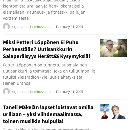
kiehtomista urallaan ja henkilökohtaisella
elämällään. Kauneus- ja fitness-kilpailujen
voittamisesta
kirjoittanut
Toimituskunta
February 11, 2025
Miksi Petteri Löppönen Ei Puhu
Perheestään? Uutisankkurin
Salaperäisyys Herättää Kysymyksiä!
Petteri Löppönen on tunnettu suomalainen
uutisankkuri ja toimittaja, joka on tullut monille
tutuksi Yleisradion (Yle) uutislähetyksistä.
Hänen uransa
kirjoittanut
Toimituskunta
February 11, 2025
Taneli Mäkelän lapset loistavat omilla
urillaan – yksi viihdemaailmassa,
toinen musiikin huipulla!
Taneli Mäkelä, yksi Suomen arvostetuimmista