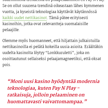
Se on ollut suurena trendinä oikeastaan lähes kymmenen
vuotta, ja kyseistä teknologiaa käyttävät käytännössä
kaikki uudet nettikasinot
. Tämä pätee erityisesti
kasinoihin, jotka ovat relevantteja suomalaisille
pelaajille.
Olemme myös huomanneet, että hiljattain julkaistuilla
nettikasinoilla ei pelätä kokeilla uusia asioita. Eräältäkin
uudelta kasinolta löytyy “Lonkkuruletti”, joka on
osoittautunut sellaiseksi pelaajamagneetiksi, että oksat
pois.
“Moni uusi kasino hyödyntää modernia
teknologiaa, kuten Pay N Play -
ratkaisuja, jolloin pelaaminen on
huomattavasti vaivattomampaa.”