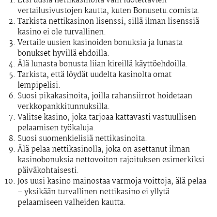
Etsi uusia nettikasinoita vain luotettavien
vertailusivustojen kautta, kuten Bonusetu.comista.
Tarkista nettikasinon lisenssi, sillä ilman lisenssiä
kasino ei ole turvallinen.
Vertaile uusien kasinoiden bonuksia ja lunasta
bonukset hyvillä ehdoilla.
Älä lunasta bonusta liian kireillä käyttöehdoilla.
Tarkista, että löydät uudelta kasinolta omat
lempipelisi.
Suosi pikakasinoita, joilla rahansiirrot hoidetaan
verkkopankkitunnuksilla.
Valitse kasino, joka tarjoaa kattavasti vastuullisen
pelaamisen työkaluja.
Suosi suomenkielisiä nettikasinoita.
Älä pelaa nettikasinolla, joka on asettanut ilman
kasinobonuksia nettovoiton rajoituksen esimerkiksi
päiväkohtaisesti.
Jos uusi kasino mainostaa varmoja voittoja, älä pelaa
– yksikään turvallinen nettikasino ei yllytä
pelaamiseen valheiden kautta.