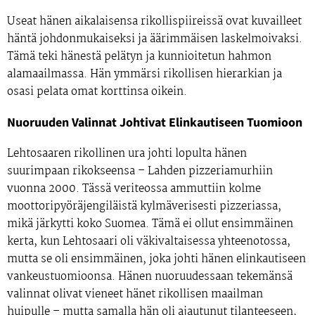
Useat hänen aikalaisensa rikollispiireissä ovat kuvailleet
häntä
johdonmukaiseksi ja äärimmäisen laskelmoivaksi
.
Tämä teki hänestä pelätyn ja kunnioitetun hahmon
alamaailmassa. Hän ymmärsi rikollisen hierarkian ja
osasi pelata omat korttinsa oikein.
Nuoruuden Valinnat Johtivat Elinkautiseen Tuomioon
Lehtosaaren rikollinen ura johti lopulta hänen
suurimpaan rikokseensa – Lahden pizzeriamurhiin
vuonna 2000
. Tässä veriteossa ammuttiin kolme
moottoripyöräjengiläistä kylmäverisesti pizzeriassa,
mikä järkytti koko Suomea. Tämä ei ollut ensimmäinen
kerta, kun Lehtosaari oli väkivaltaisessa yhteenotossa,
mutta se oli ensimmäinen, joka johti hänen elinkautiseen
vankeustuomioonsa. Hänen nuoruudessaan tekemänsä
valinnat olivat vieneet hänet rikollisen maailman
huipulle – mutta samalla hän oli ajautunut tilanteeseen,