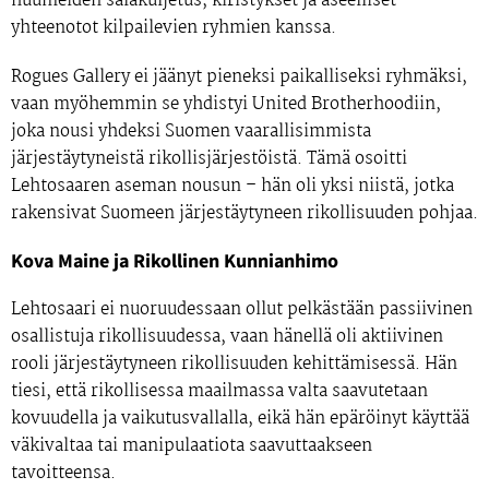
huumeiden salakuljetus, kiristykset ja aseelliset
yhteenotot
kilpailevien ryhmien kanssa.
Rogues Gallery ei jäänyt pieneksi paikalliseksi ryhmäksi,
vaan myöhemmin se yhdistyi
United Brotherhoodiin,
joka nousi yhdeksi Suomen vaarallisimmista
järjestäytyneistä rikollisjärjestöistä. Tämä osoitti
Lehtosaaren aseman nousun – hän oli yksi niistä, jotka
rakensivat Suomeen järjestäytyneen rikollisuuden pohjaa
.
Kova Maine ja Rikollinen Kunnianhimo
Lehtosaari ei nuoruudessaan ollut pelkästään passiivinen
osallistuja rikollisuudessa, vaan hänellä oli
aktiivinen
rooli järjestäytyneen rikollisuuden kehittämisessä.
Hän
tiesi, että rikollisessa maailmassa valta saavutetaan
kovuudella ja vaikutusvallalla, eikä hän epäröinyt käyttää
väkivaltaa tai manipulaatiota saavuttaakseen
tavoitteensa.