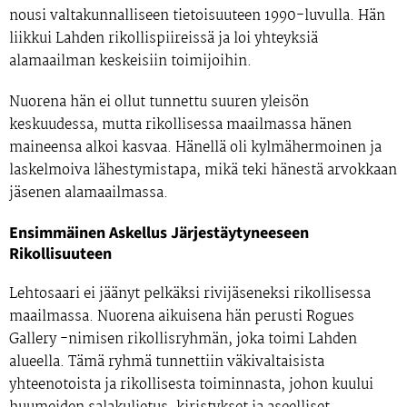
nousi valtakunnalliseen tietoisuuteen 1990-luvulla. Hän
liikkui
Lahden rikollispiireissä
ja loi yhteyksiä
alamaailman keskeisiin toimijoihin.
Nuorena hän ei ollut tunnettu suuren yleisön
keskuudessa, mutta rikollisessa maailmassa hänen
maineensa alkoi kasvaa.
Hänellä oli kylmähermoinen ja
laskelmoiva lähestymistapa
, mikä teki hänestä arvokkaan
jäsenen alamaailmassa.
Ensimmäinen Askellus Järjestäytyneeseen
Rikollisuuteen
Lehtosaari ei jäänyt pelkäksi rivijäseneksi rikollisessa
maailmassa. Nuorena aikuisena hän perusti
Rogues
Gallery
-nimisen rikollisryhmän, joka toimi Lahden
alueella. Tämä ryhmä tunnettiin väkivaltaisista
yhteenotoista ja rikollisesta toiminnasta, johon kuului