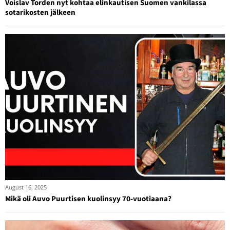
Voislav Torden nyt kohtaa elinkautisen Suomen vankilassa
sotarikosten jälkeen
August 16, 2025
Mikä oli Auvo Puurtisen kuolinsyy 70-vuotiaana?