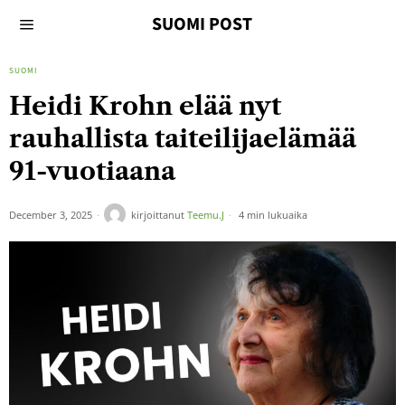
SUOMI POST
SUOMI
Heidi Krohn elää nyt
rauhallista taiteilijaelämää
91-vuotiaana
December 3, 2025
kirjoittanut
Teemu.J
4 min lukuaika