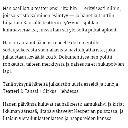
Hän osallistuu teatteriensi-iltoihin — erityisesti niihin,
joissa Kristo Salminen esiintyy — ja hänet kutsuttiin
hiljattain
Kansallisteatterin 150-vuotisjuhlan
kunniavieraaksi, missä hän sai yleisöltä pitkät aplodit.
Hän on antanut äänensä
uudelle dokumentille
sodanjälkeisistä suomalaisista näyttelijättäristä
, joka
julkaistaan
keväällä 2026
. Dokumentissa hän pohtii
rohkeutta, taiteen merkitystä ja naiseutta eri sukupolvien
läpi.
Tänä syksynä häneltä julkaistiin uusia esseitä ja runoja
Teatteri & Tanssi + Sirkus
-lehdessä.
Hänen päivänsä kuluvat rauhallisesti: aamukahvi ja kirjat
ikkunan ääressä, iltapäiväkävelyt
Hesperian puistossa
, ja
iltaisin vierailut lastenlasten ja naapureiden kanssa.