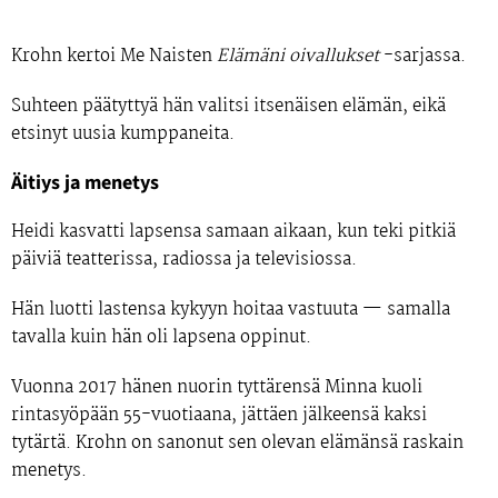
Krohn kertoi
Me Naisten
Elämäni oivallukset
-sarjassa.
Suhteen päätyttyä hän valitsi itsenäisen elämän, eikä
etsinyt uusia kumppaneita.
Äitiys ja menetys
Heidi kasvatti lapsensa samaan aikaan, kun teki pitkiä
päiviä teatterissa, radiossa ja televisiossa.
Hän luotti lastensa kykyyn hoitaa vastuuta — samalla
tavalla kuin hän oli lapsena oppinut.
Vuonna
2017
hänen nuorin tyttärensä
Minna
kuoli
rintasyöpään
55-vuotiaana
, jättäen jälkeensä kaksi
tytärtä. Krohn on sanonut sen olevan elämänsä raskain
menetys.