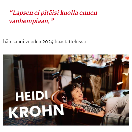
“Lapsen ei pitäisi kuolla ennen
vanhempiaan,”
hän sanoi
vuoden 2024 haastattelussa.