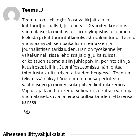
Teemu.J
Teemu.J on Helsingissä asuva kirjoittaja ja
kulttuurijournalisti, jolla on yli 12 vuoden kokemus
suomalaisesta mediasta. Turun yliopistosta suomen
kielestä ja kulttuurintutkimuksesta valmistunut Teemu
yhdistää syvällisen paikallistuntemuksen ja
journalistisen tarkkuuden. Hän on työskennellyt
valtakunnallisissa lehdissä ja digijulkaisuissa,
erikoistuen suomalaisiin juhlapäiviin, perinteisiin ja
kausiresepteihin. SuomiPost.comissa hän johtaa
toimitusta kulttuurisen aitouden hengessä. Teemun
teksteissä näkyy hänen intohimonsa perinteen
vaalimiseen ja monen sukupolven keittiökokemus.
Vapaa-ajallaan hän kerää villimarjoja, katsoo vanhoja
suomalaiselokuvia ja leipoo pullaa kahden tyttärensä
kanssa.
Aiheeseen liittyvät julkaisut