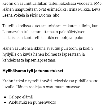
Krohn on asunut
Lallukan taiteilijakodissa
vuodesta
1996
.
Hänen naapureitaan ovat esimerkiksi
Irina Pulkka
,
Eeva-
Leena Pokela
ja
Pirjo Luoma-aho
.
Taiteilijakodissa autetaan toisiaan — kuten silloin, kun
Luoma-aho tuli sammuttamaan palohälytyksen
laukaisseen kantarellikastikkeen pohjaanpalon.
Hänen asuntonsa ikkuna avautuu puistoon, ja kodin
hyllyillä on kuvia hänen kolmesta lapsestaan ja
kahdeksasta lapsenlapsestaan.
Myöhäisuran työ ja tunnustukset
Krohn jatkoi näyttelijäntyötä televisiossa pitkälle 2000-
luvulle. Hänen roolejaan ovat muun muassa:
Helppo elämä
Puolustuksen puheenvuoro