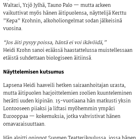
Waltari
,
Yrjö Jylhä
,
Tauno Palo
— mutta arkeen
vaikuttivat myös hänen äitipuolensa, näyttelijä
Kerttu
”Kepa” Krohnin
, alkoholiongelmat sodan jälkeisinä
vuosina.
“Jos äiti pysyy poissa, häntä ei voi ikävöidä,”
Heidi Krohn sanoi
eräässä haastattelussa muistellessaan
etäistä suhdettaan biologiseen äitiinsä.
Näyttelemisen kutsumus
Lapsena Heidi haaveili hetken sairaanhoitajan urasta,
mutta äitipuolen harjoittelemien roolien kuunteleminen
herätti uuden kipinän.
15-vuotiaana
hän matkusti yksin
Lontooseen piiaksi ja liftasi myöhemmin ympäri
Eurooppaa — kokemuksia, jotka vahvistivat hänen
omavaraisuuttaan.
Hän aloitti opinnot
Suomen Teatterikoulussa
, jossa hänen