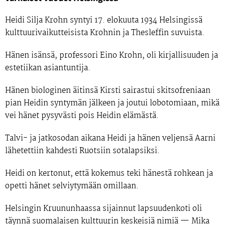
Heidi Silja Krohn syntyi
17. elokuuta 1934
Helsingissä
kulttuurivaikutteisista
Krohnin
ja
Thesleffin
suvuista.
Hänen isänsä,
professori Eino Krohn
, oli kirjallisuuden ja
estetiikan asiantuntija.
Hänen biologinen äitinsä
Kirsti
sairastui skitsofreniaan
pian Heidin syntymän jälkeen ja joutui lobotomiaan, mikä
vei hänet pysyvästi pois Heidin elämästä.
Talvi- ja jatkosodan aikana Heidi ja hänen veljensä
Aarni
lähetettiin kahdesti Ruotsiin sotalapsiksi.
Heidi on kertonut, että kokemus teki hänestä rohkean ja
opetti hänet selviytymään omillaan.
Helsingin Kruununhaassa sijainnut lapsuudenkoti oli
täynnä suomalaisen kulttuurin keskeisiä nimiä —
Mika