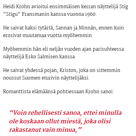
Heidi Krohn avioitui ensimmäisen kerran näyttelijä
Stig
”Stigu” Fransmanin
kanssa vuonna
1960
.
He saivat kaksi tytärtä,
Sannan
ja
Minnän
, ennen kuin
erosivat muutamaa vuotta myöhemmin.
Myöhemmin hän eli neljän vuoden ajan parisuhteessa
näyttelijä
Esko Salmisen
kanssa.
He saivat yhdessä pojan,
Kriston
, joka on sittemmin
noussut Suomen eturivin näyttelijäksi.
Romanttista elämäänsä pohtiessaan Krohn sanoi:
“Voin rehellisesti sanoa, ettei minulla
ole koskaan ollut miestä, joka olisi
rakastanut vain minua,”