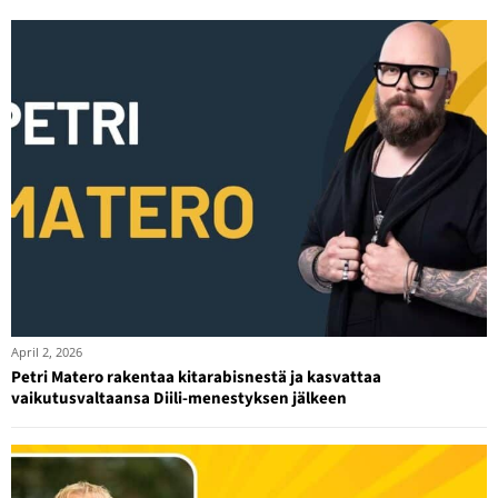
April 2, 2026
Petri Matero rakentaa kitarabisnestä ja kasvattaa
vaikutusvaltaansa Diili-menestyksen jälkeen