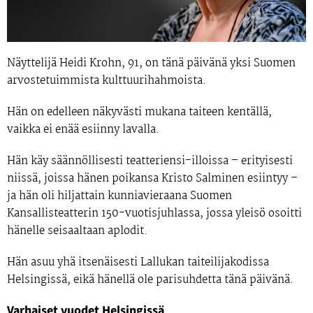
Näyttelijä
Heidi Krohn
, 91, on tänä päivänä yksi Suomen
arvostetuimmista kulttuurihahmoista.
Hän on edelleen näkyvästi mukana taiteen kentällä,
vaikka ei enää esiinny lavalla.
Hän käy säännöllisesti teatteriensi-illoissa – erityisesti
niissä, joissa hänen poikansa
Kristo Salminen
esiintyy –
ja hän oli hiljattain kunniavieraana
Suomen
Kansallisteatterin 150-vuotisjuhlassa
, jossa yleisö osoitti
hänelle seisaaltaan aplodit.
Hän asuu yhä itsenäisesti
Lallukan taiteilijakodissa
Helsingissä, eikä hänellä ole parisuhdetta tänä päivänä.
Varhaiset vuodet Helsingissä