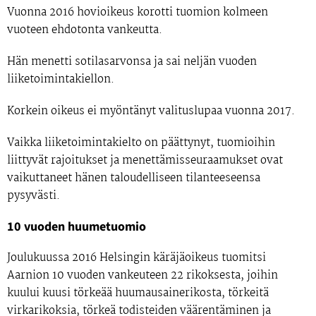
Vuonna 2016 hovioikeus korotti tuomion kolmeen
vuoteen ehdotonta vankeutta.
Hän menetti sotilasarvonsa ja sai neljän vuoden
liiketoimintakiellon.
Korkein oikeus ei myöntänyt valituslupaa vuonna 2017.
Vaikka liiketoimintakielto on päättynyt, tuomioihin
liittyvät rajoitukset ja menettämisseuraamukset ovat
vaikuttaneet hänen taloudelliseen tilanteeseensa
pysyvästi.
10 vuoden huumetuomio
Joulukuussa 2016 Helsingin käräjäoikeus tuomitsi
Aarnion 10 vuoden vankeuteen 22 rikoksesta, joihin
kuului kuusi törkeää huumausainerikosta, törkeitä
virkarikoksia, törkeä todisteiden väärentäminen ja