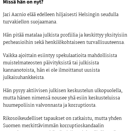
Missä hän on nyt?
Jari Aarnio elää edelleen hiljaisesti Helsingin seudulla
turvakiellon suojaamana.
Hän pitää matalaa julkista profiilia ja keskittyy yksityisiin
perheasioihin sekä henkilökohtaiseen turvallisuuteensa.
Vaikka ajoittain esiintyy spekulaatioita mahdollisista
muistelmateosten päivityksistä tai julkisista
kannanotoista, hän ei ole ilmoittanut uusista
julkaisuhankkeista.
Hän pysyy aktiivisen julkisen keskustelun ulkopuolella,
mutta hänen nimensä nousee yhä esiin keskusteluissa
huumepoliisin valvonnasta ja korruptiosta.
Rikosoikeudelliset tapaukset on ratkaistu, mutta yhden
Suomen merkittävimmän korruptioskandaalin