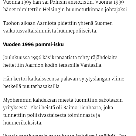
Vuonna 1995 hän sai Poliisin ansioristin. Vuonna 1999
hänet nimitettiin Helsingin huumetutkinnan johtajaksi.
Tuohon aikaan Aarniota pidettiin yhtenä Suomen
vaikutusvaltaisimmista huumepoliiseista.
Vuoden 1996 pommi-isku
Joulukuussa 1996 käsikranaatista tehty räjähdelaite
heitettiin Aarnion kodin terassille Vantaalla.
Hän kertoi katkaisseensa palavan sytytyslangan viime
hetkellä puutarhasaksilla.
Myöhemmin kahdeksan miestä tuomittiin sabotaasin
yrityksestä. Yksi heistä oli Raimo Tienhaara, joka
tunnettiin poliisivastaisesta toiminnasta ja
huumerikoksista.