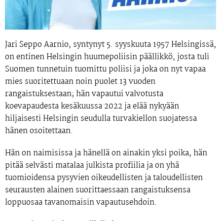
Jari Seppo Aarnio, syntynyt 5. syyskuuta 1957 Helsingissä,
on entinen Helsingin huumepoliisin päällikkö, josta tuli
Suomen tunnetuin tuomittu poliisi ja joka on nyt vapaa
mies suoritettuaan noin puolet 13 vuoden
rangaistuksestaan; hän vapautui valvotusta
koevapaudesta kesäkuussa 2022 ja elää nykyään
hiljaisesti Helsingin seudulla turvakiellon suojatessa
hänen osoitettaan.
Hän on naimisissa ja hänellä on ainakin yksi poika, hän
pitää selvästi matalaa julkista profiilia ja on yhä
tuomioidensa pysyvien oikeudellisten ja taloudellisten
seurausten alainen suorittaessaan rangaistuksensa
loppuosaa tavanomaisin vapautusehdoin.