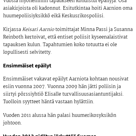
Vuosia myöhemmin tapaukseen kohdistui epäilyjä. Osa
asiakirjoista oli kadonnut. Esitutkintaa hoiti Aarnion oma
huumepoliisiyksikkö eikä Keskusrikospoliisi.
Kirjassa
Keisari Aarnio
toimittajat Minna Passi ja Susanna
Reinboth kertoivat, että entiset poliisit kyseenalaistivat
tapauksen kulun. Tapahtumien koko totuutta ei ole
lopullisesti selvitetty.
Ensimmäiset epäilyt
Ensimmäiset vakavat epäilyt Aarniota kohtaan nousivat
esiin vuonna 2007. Vuonna 2009 hän jätti poliisin ja
siirtyi pörssiyhtiö Elisalle turvallisuusasiantuntijaksi.
Tuolloin syytteet häntä vastaan hylättiin.
Vuoden 2011 alussa hän palasi huumerikosyksikön
johtoon.