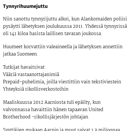
Tynnyrihuumejuttu
Niin sanottu tynnyrijuttu alkoi, kun Alankomaiden poliisi
pysäytti lähetyksen joulukuussa 2011. Yhdessä tynnyrissä
oli 141 kiloa hasista laillisen tavaran joukossa.
Huumeet korvattiin valeaineella ja lähetyksen annettiin
jatkaa Suomeen.
Tutkijat havaitsivat:
Vääriä vastaanottajanimiä
Prepaid-puhelimia, joilla viestittiin vain tekstiviestein
Yhteyksiä rikollisverkostoihin
Maaliskuussa 2012 Aarniosta tuli epäilty, kun
valvonnassa havaittiin hänen tapaavan United
Brotherhood -rikollisjärjestön johtajan.
Syyttäjien mukaan Aarnio ja muut saivat 1,3 miljoonaa