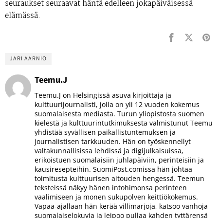
seuraukset seuraavat häntä edelleen jokapäiväisessä
elämässä.
JARI AARNIO
Teemu.J
Teemu.J on Helsingissä asuva kirjoittaja ja
kulttuurijournalisti, jolla on yli 12 vuoden kokemus
suomalaisesta mediasta. Turun yliopistosta suomen
kielestä ja kulttuurintutkimuksesta valmistunut Teemu
yhdistää syvällisen paikallistuntemuksen ja
journalistisen tarkkuuden. Hän on työskennellyt
valtakunnallisissa lehdissä ja digijulkaisuissa,
erikoistuen suomalaisiin juhlapäiviin, perinteisiin ja
kausiresepteihin. SuomiPost.comissa hän johtaa
toimitusta kulttuurisen aitouden hengessä. Teemun
teksteissä näkyy hänen intohimonsa perinteen
vaalimiseen ja monen sukupolven keittiökokemus.
Vapaa-ajallaan hän kerää villimarjoja, katsoo vanhoja
suomalaiselokuvia ja leipoo pullaa kahden tyttärensä