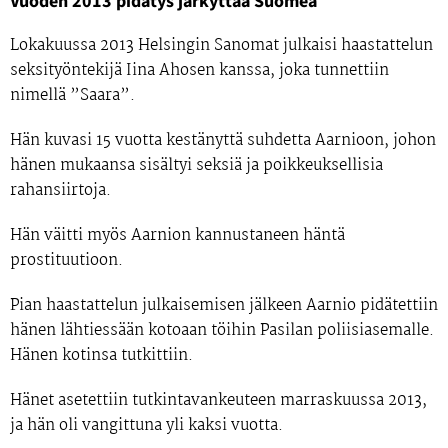
Vuoden 2013 pidätys järkyttää Suomea
Lokakuussa 2013 Helsingin Sanomat julkaisi haastattelun
seksityöntekijä Iina Ahosen kanssa, joka tunnettiin
nimellä ”Saara”.
Hän kuvasi 15 vuotta kestänyttä suhdetta Aarnioon, johon
hänen mukaansa sisältyi seksiä ja poikkeuksellisia
rahansiirtoja.
Hän väitti myös Aarnion kannustaneen häntä
prostituutioon.
Pian haastattelun julkaisemisen jälkeen Aarnio pidätettiin
hänen lähtiessään kotoaan töihin Pasilan poliisiasemalle.
Hänen kotinsa tutkittiin.
Hänet asetettiin tutkintavankeuteen marraskuussa 2013,
ja hän oli vangittuna yli kaksi vuotta.