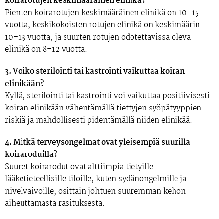
koirarotujen keskimääräinen elinikä?
Pienten koirarotujen keskimääräinen elinikä on 10–15
vuotta, keskikokoisten rotujen elinikä on keskimäärin
10–13 vuotta, ja suurten rotujen odotettavissa oleva
elinikä on 8–12 vuotta​.
3. Voiko sterilointi tai kastrointi vaikuttaa koiran
elinikään?
Kyllä, sterilointi tai kastrointi voi vaikuttaa positiivisesti
koiran elinikään vähentämällä tiettyjen syöpätyyppien
riskiä ja mahdollisesti pidentämällä niiden elinikää.
4. Mitkä terveysongelmat ovat yleisempiä suurilla
koiraroduilla?
Suuret koirarodut ovat alttiimpia tietyille
lääketieteellisille tiloille, kuten sydänongelmille ja
nivelvaivoille, osittain johtuen suuremman kehon
aiheuttamasta rasituksesta.