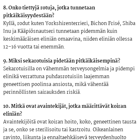
8. Onko tiettyjä rotuja, jotka tunnetaan
pitkäikäisyydestään?
Kyllä, rodut kuten Yorkshirenterrieri, Bichon Frisé, Shiba
Inu ja Kääpiösnautseri tunnetaan pidemmän kuin
keskimääräisen eliniän omaavina, niiden eliniän ollessa
12–16 vuotta tai enemmän​.
9. Miksi sekarotuisia pidetään pitkäikäisempinä?
Sekarotuisilla on vähemmän terveysongelmia ja pidempi
elinikä verrattuna puhdasrotuisiin laajemman
geneettisen poolinsa ansiosta, mikä vähentää
perinnöllisten sairauksden riskiä.
10. Mitkä ovat avaintekijät, jotka määrittävät koiran
eliniän?
Avaintekijöitä ovat koiran hoito, koko, geneettinen tausta
ja se, onko se sterilisoitu tai kastroitu. Oikeanlainen
ravinto, liikunta ja ennaltaehkäisevä terveydenhuolto