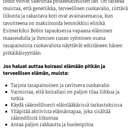
rodut voivat saavuttaa poikkeuksellisen iän. On tärkeää
muistaa, että genetiikka, terveellinen ruokavalio, riittävä
liikunta ja rakastava koti ovat avainasemassa, kun
tavoitteena on maksimoida lemmikkisi elinikä.
Esimerkiksi Bobin tapauksessa vapaana eläminen
maaseudulla ja ihmisen ruoan syöminen osana
tasapainoista ruokavaliota näyttävät edistäneen hänen
pitkäikäisyyttään.
Jos haluat auttaa koiraasi elämään pitkän ja
terveellisen elämän, muista:
Tarjota tasapainoinen ja ravitseva ruokavalio.
Varmistaa, että koirallasi on paljon tilaa liikkua ja
tutkia.
Käydä säännöllisesti eläinlääkärissä tarkastuksissa.
Ylläpitää aktiivista elämäntapaa, joka sisältää
säännöllistä liikuntaa.
Antaa paljon rakkautta ja huolenpitoa.