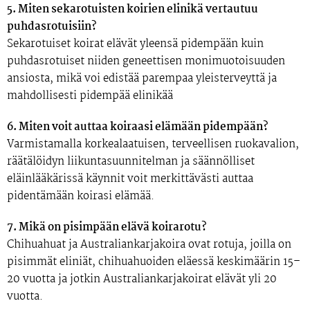
5. Miten sekarotuisten koirien elinikä vertautuu
puhdasrotuisiin?
Sekarotuiset koirat elävät yleensä pidempään kuin
puhdasrotuiset niiden geneettisen monimuotoisuuden
ansiosta, mikä voi edistää parempaa yleisterveyttä ja
mahdollisesti pidempää elinikää
6. Miten voit auttaa koiraasi elämään pidempään?
Varmistamalla korkealaatuisen, terveellisen ruokavalion,
räätälöidyn liikuntasuunnitelman ja säännölliset
eläinlääkärissä käynnit voit merkittävästi auttaa
pidentämään koirasi elämää.
7. Mikä on pisimpään elävä koirarotu?
Chihuahuat ja Australiankarjakoira ovat rotuja, joilla on
pisimmät eliniät, chihuahuoiden eläessä keskimäärin 15–
20 vuotta ja jotkin Australiankarjakoirat elävät yli 20
vuotta.