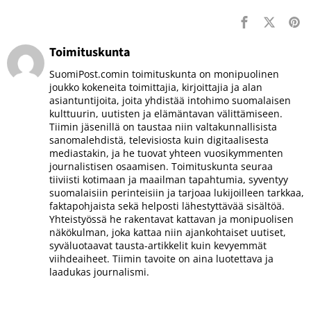
Toimituskunta
SuomiPost.comin toimituskunta on monipuolinen
joukko kokeneita toimittajia, kirjoittajia ja alan
asiantuntijoita, joita yhdistää intohimo suomalaisen
kulttuurin, uutisten ja elämäntavan välittämiseen.
Tiimin jäsenillä on taustaa niin valtakunnallisista
sanomalehdistä, televisiosta kuin digitaalisesta
mediastakin, ja he tuovat yhteen vuosikymmenten
journalistisen osaamisen. Toimituskunta seuraa
tiiviisti kotimaan ja maailman tapahtumia, syventyy
suomalaisiin perinteisiin ja tarjoaa lukijoilleen tarkkaa,
faktapohjaista sekä helposti lähestyttävää sisältöä.
Yhteistyössä he rakentavat kattavan ja monipuolisen
näkökulman, joka kattaa niin ajankohtaiset uutiset,
syväluotaavat tausta-artikkelit kuin kevyemmät
viihdeaiheet. Tiimin tavoite on aina luotettava ja
laadukas journalismi.