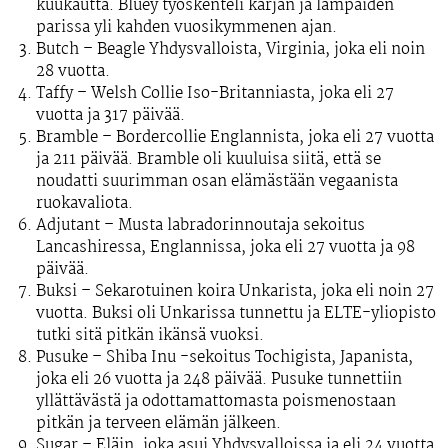
kuukautta. Bluey työskenteli karjan ja lampaiden
parissa yli kahden vuosikymmenen ajan.
Butch
– Beagle Yhdysvalloista, Virginia, joka eli noin
28 vuotta.
Taffy
– Welsh Collie Iso-Britanniasta, joka eli 27
vuotta ja 317 päivää.
Bramble
– Bordercollie Englannista, joka eli 27 vuotta
ja 211 päivää. Bramble oli kuuluisa siitä, että se
noudatti suurimman osan elämästään vegaanista
ruokavaliota.
Adjutant
– Musta labradorinnoutaja sekoitus
Lancashiressa, Englannissa, joka eli 27 vuotta ja 98
päivää.
Buksi
– Sekarotuinen koira Unkarista, joka eli noin 27
vuotta. Buksi oli Unkarissa tunnettu ja ELTE-yliopisto
tutki sitä pitkän ikänsä vuoksi.
Pusuke
– Shiba Inu -sekoitus Tochigista, Japanista,
joka eli 26 vuotta ja 248 päivää. Pusuke tunnettiin
yllättävästä ja odottamattomasta poismenostaan
pitkän ja terveen elämän jälkeen.
Sugar
– Eläin, joka asui Yhdysvalloissa ja eli 24 vuotta