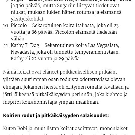
ja 360 päivää, mutta Sugariin liittyvät tiedot ovat
niukat, mukaan lukien hänen rotunsa ja elämänsä
yksityiskohdat.
Piccolo
– Sekarotuinen koira Italiasta, joka eli 23
vuotta ja 86 päivää. Piccolon elämästä tiedetään
vähän.
Kathy T. Dog
– Sekarotuinen koira Las Vegasista,
Nevadasta, joka oli tunnettu temperamentistaan.
Kathy eli 22 vuotta ja 29 päivää.
Nämä koirat ovat eläneet poikkeuksellisen pitkään,
ylittäen suurimman osan roduista odotettavissa olevan
elinajan. Jokainen heistä oli erityinen omalla tavallaan ja
jätti jälkeensä pitkäikäisyyden perinnön, joka kiehtoo ja
inspiroi koiranomistajia ympäri maailman.
Koirien rodut ja pitkäikäisyyden salaisuudet:
Kuten Bobi ja muut listan koirat osoittavat, monenlaiset