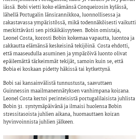
iässä. Bobi vietti koko elämänsä Conqueirosin kylässä,
lähellä Portugalin länsirannikkoa, luonnollisessa ja
rakastavassa ympäristössä, mikä todennäköisesti vaikutti
merkittävästi sen pitkäikäisyyteen. Bobin omistaja,
Leonel Costa, korosti Bobin kokemaa vapautta, luontoa ja
rakkautta elämänsä keskeisinä tekijöinä. Costa ehdotti,
että maaseudulla asuminen ja ympäröivä luonto olivat
epäilemättä tärkeimmät tekijät, samoin kuin se, että
Bobia ei koskaan pidetty häkissä tai kytkettynä.
Bobi sai kansainvälistä tunnustusta, saavuttaen
Guinnessin maailmanennätyksen vanhimpana koirana.
Leonel Costa kertoi perinteisistä portugalilaisista juhlista
Bobin 31. syntymäpäivänä ja ilmaisi huolensa Bobin
stressitasoista juhlien aikana, huomauttaen koiran
hyvinvoinnista juhlien jälkeen.