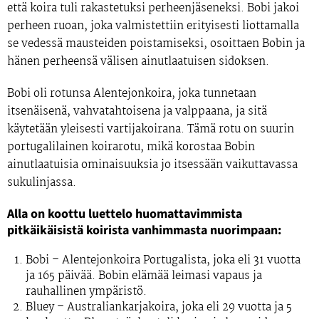
että koira tuli rakastetuksi perheenjäseneksi. Bobi jakoi
perheen ruoan, joka valmistettiin erityisesti liottamalla
se vedessä mausteiden poistamiseksi, osoittaen Bobin ja
hänen perheensä välisen ainutlaatuisen sidoksen.
Bobi oli rotunsa Alentejonkoira, joka tunnetaan
itsenäisenä, vahvatahtoisena ja valppaana, ja sitä
käytetään yleisesti vartijakoirana. Tämä rotu on suurin
portugalilainen koirarotu, mikä korostaa Bobin
ainutlaatuisia ominaisuuksia jo itsessään vaikuttavassa
sukulinjassa.
Alla on koottu luettelo huomattavimmista
pitkäikäisistä koirista vanhimmasta nuorimpaan:
Bobi
– Alentejonkoira Portugalista, joka eli 31 vuotta
ja 165 päivää. Bobin elämää leimasi vapaus ja
rauhallinen ympäristö.
Bluey
– Australiankarjakoira, joka eli 29 vuotta ja 5