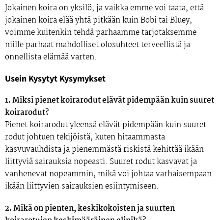
Jokainen koira on yksilö, ja vaikka emme voi taata, että
jokainen koira elää yhtä pitkään kuin Bobi tai Bluey,
voimme kuitenkin tehdä parhaamme tarjotaksemme
niille parhaat mahdolliset olosuhteet terveellistä ja
onnellista elämää varten.
Usein Kysytyt Kysymykset
1. Miksi pienet koirarodut elävät pidempään kuin suuret
koirarodut?
Pienet koirarodut yleensä elävät pidempään kuin suuret
rodut johtuen tekijöistä, kuten hitaammasta
kasvuvauhdista ja pienemmästä riskistä kehittää ikään
liittyviä sairauksia nopeasti. Suuret rodut kasvavat ja
vanhenevat nopeammin, mikä voi johtaa varhaisempaan
ikään liittyvien sairauksien esiintymiseen.
2. Mikä on pienten, keskikokoisten ja suurten