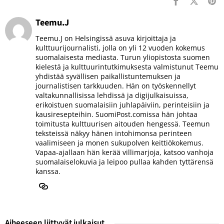
Teemu.J
Teemu.J on Helsingissä asuva kirjoittaja ja
kulttuurijournalisti, jolla on yli 12 vuoden kokemus
suomalaisesta mediasta. Turun yliopistosta suomen
kielestä ja kulttuurintutkimuksesta valmistunut Teemu
yhdistää syvällisen paikallistuntemuksen ja
journalistisen tarkkuuden. Hän on työskennellyt
valtakunnallisissa lehdissä ja digijulkaisuissa,
erikoistuen suomalaisiin juhlapäiviin, perinteisiin ja
kausiresepteihin. SuomiPost.comissa hän johtaa
toimitusta kulttuurisen aitouden hengessä. Teemun
teksteissä näkyy hänen intohimonsa perinteen
vaalimiseen ja monen sukupolven keittiökokemus.
Vapaa-ajallaan hän kerää villimarjoja, katsoo vanhoja
suomalaiselokuvia ja leipoo pullaa kahden tyttärensä
kanssa.
Aiheeseen liittyvät julkaisut