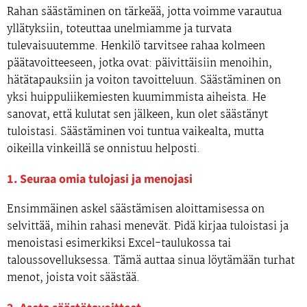
Rahan säästäminen on tärkeää, jotta voimme varautua
yllätyksiin, toteuttaa unelmiamme ja turvata
tulevaisuutemme. Henkilö tarvitsee rahaa kolmeen
päätavoitteeseen, jotka ovat: päivittäisiin menoihin,
hätätapauksiin ja voiton tavoitteluun. Säästäminen on
yksi huippuliikemiesten kuumimmista aiheista. He
sanovat, että kulutat sen jälkeen, kun olet säästänyt
tuloistasi. Säästäminen voi tuntua vaikealta, mutta
oikeilla vinkeillä se onnistuu helposti.
1. Seuraa omia tulojasi ja menojasi
Ensimmäinen askel säästämisen aloittamisessa on
selvittää, mihin rahasi menevät. Pidä kirjaa tuloistasi ja
menoistasi esimerkiksi Excel-taulukossa tai
taloussovelluksessa. Tämä auttaa sinua löytämään turhat
menot, joista voit säästää.