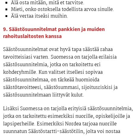
Älä osta mitään, mitä et tarvitse.
Mieti, onko ostoksella todellista arvoa sinulle.
Älä vertaa itseäsi muihin.
9. Säästösuunnitelmat pankkien ja muiden
rahoituslaitosten kanssa
Säästösuunnitelmat ovat hyvä tapa säästää rahaa
tavoitteisiasi varten. Suomessa on tarjolla erilaisia
säästösuunnitelmia, jotka on tarkoitettu eri
kohderyhmille. Kun valitset itsellesi sopivaa
säästösuunnitelmaa, on tärkeää huomioida
säästötavoitteesi, säästösummasi, sijoitusriskisi ja
säästösuunnitelmaan liittyvät kulut.
Lisäksi Suomessa on tarjolla erityisiä säästösuunnitelmia,
jotka on tarkoitettu esimerkiksi nuorille, opiskelijoille ja
lapsiperheille. Esimerkiksi Nordea tarjoaa nuorille
suunnatun Säästöstartti-säästötilin, jolta voi nostaa