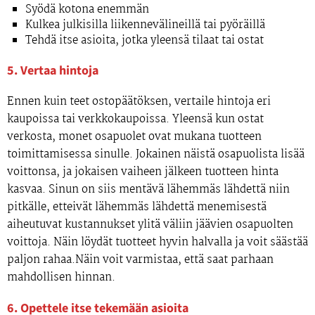
Syödä kotona enemmän
Kulkea julkisilla liikennevälineillä tai pyöräillä
Tehdä itse asioita, jotka yleensä tilaat tai ostat
5. Vertaa hintoja
Ennen kuin teet ostopäätöksen, vertaile hintoja eri
kaupoissa tai verkkokaupoissa. Yleensä kun ostat
verkosta, monet osapuolet ovat mukana tuotteen
toimittamisessa sinulle. Jokainen näistä osapuolista lisää
voittonsa, ja jokaisen vaiheen jälkeen tuotteen hinta
kasvaa. Sinun on siis mentävä lähemmäs lähdettä niin
pitkälle, etteivät lähemmäs lähdettä menemisestä
aiheutuvat kustannukset ylitä väliin jäävien osapuolten
voittoja. Näin löydät tuotteet hyvin halvalla ja voit säästää
paljon rahaa.Näin voit varmistaa, että saat parhaan
mahdollisen hinnan.
6. Opettele itse tekemään asioita