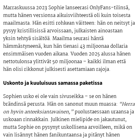
Marraskuussa 2023
Sophie lanseerasi
OnlyFans-tilinsä,
mutta hänen versionsa aikuisviihteestä oli kuin toisesta
maailmasta. Hän esitti rohkean väitteen: hän on
neitsyt
ja
pysyy
kristillisissä arvoissaan
, julkaisten ainoastaan
yksin tehtyä sisältöä.
Maailma seurasi häntä
hämmästyneenä, kun hän tienasi
43 miljoonaa dollaria
ensimmäisen vuoden aikana
.
Vuoden 2025 alussa
hänen
nettotulonsa ylittivät 50 miljoonaa
– kaikki ilman että
hän olisi rikkonut julkisesti asettamiaan rajoja.
Uskonto ja kuuluisuus samassa paketissa
Sophien usko ei ole vain sivuseikka – se on hänen
brändinsä perusta. Hän on sanonut muun muassa:
“Herra
on hyvin anteeksiantavainen,”
puolustaessaan uraansa ja
uskoaan rinnakkain. Julkinen mielipide on jakautunut,
mutta Sophie on pysynyt uskollisena arvoilleen, mikä on
vain lisännyt hänen fanikuntaansa ja pitänyt hänen