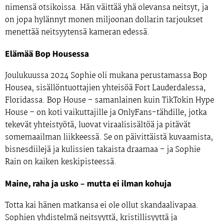
nimensä otsikoissa. Hän väittää yhä olevansa
neitsyt,
ja
on jopa
hylännyt monen miljoonan dollarin tarjoukset
menettää neitsyytensä kameran edessä
.
Elämää Bop Housessa
Joulukuussa 2024
Sophie oli mukana perustamassa
Bop
Housea,
sisällöntuottajien yhteisöä
Fort Lauderdalessa,
Floridassa.
Bop House – samanlainen kuin TikTokin Hype
House – on koti vaikuttajille ja OnlyFans-tähdille, jotka
tekevät yhteistyötä, luovat viraalisisältöä ja pitävät
somemaailman liikkeessä. Se on päivittäistä kuvaamista,
bisnesdiilejä ja kulissien takaista draamaa – ja Sophie
Rain on kaiken keskipisteessä.
Maine, raha ja usko – mutta ei ilman kohuja
Totta kai hänen matkansa ei ole ollut skandaalivapaa.
Sophien yhdistelmä
neitsyyttä, kristillisyyttä ja