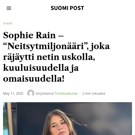
SUOMI POST
VIIHDE
Sophie Rain –
“Neitsytmiljonääri”, joka
räjäytti netin uskolla,
kuuluisuudella ja
omaisuudella!
May 11, 2025
kirjoittanut
Toimituskunta
2 min lukuaika