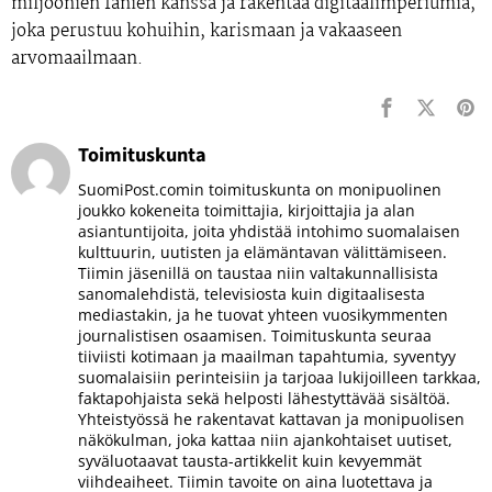
miljoonien fanien kanssa ja rakentaa digitaalimperiumia,
joka perustuu kohuihin, karismaan ja vakaaseen
arvomaailmaan.
Toimituskunta
SuomiPost.comin toimituskunta on monipuolinen
joukko kokeneita toimittajia, kirjoittajia ja alan
asiantuntijoita, joita yhdistää intohimo suomalaisen
kulttuurin, uutisten ja elämäntavan välittämiseen.
Tiimin jäsenillä on taustaa niin valtakunnallisista
sanomalehdistä, televisiosta kuin digitaalisesta
mediastakin, ja he tuovat yhteen vuosikymmenten
journalistisen osaamisen. Toimituskunta seuraa
tiiviisti kotimaan ja maailman tapahtumia, syventyy
suomalaisiin perinteisiin ja tarjoaa lukijoilleen tarkkaa,
faktapohjaista sekä helposti lähestyttävää sisältöä.
Yhteistyössä he rakentavat kattavan ja monipuolisen
näkökulman, joka kattaa niin ajankohtaiset uutiset,
syväluotaavat tausta-artikkelit kuin kevyemmät
viihdeaiheet. Tiimin tavoite on aina luotettava ja