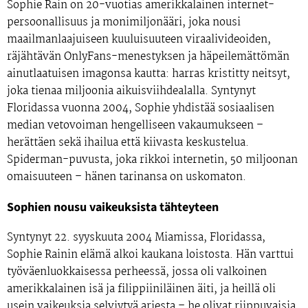
Sophie Rain
on 20-vuotias amerikkalainen internet-
persoonallisuus ja monimiljonääri, joka nousi
maailmanlaajuiseen kuuluisuuteen viraalivideoiden,
räjähtävän OnlyFans-menestyksen ja häpeilemättömän
ainutlaatuisen imagonsa kautta: harras kristitty neitsyt,
joka tienaa miljoonia aikuisviihdealalla. Syntynyt
Floridassa vuonna 2004, Sophie yhdistää sosiaalisen
median vetovoiman hengelliseen vakaumukseen –
herättäen sekä ihailua että kiivasta keskustelua.
Spiderman-puvusta, joka rikkoi internetin, 50 miljoonan
omaisuuteen – hänen tarinansa on uskomaton.
Sophien nousu vaikeuksista tähteyteen
Syntynyt
22. syyskuuta 2004
Miamissa, Floridassa,
Sophie Rainin elämä alkoi kaukana loistosta. Hän varttui
työväenluokkaisessa perheessä, jossa oli
valkoinen
amerikkalainen isä
ja
filippiiniläinen äiti,
ja heillä oli
usein vaikeuksia selviytyä arjesta – he olivat riippuvaisia