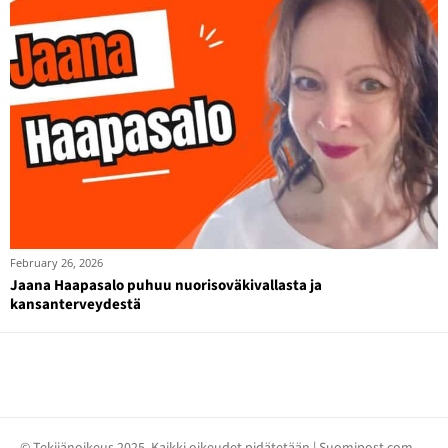
February 26, 2026
Jaana Haapasalo puhuu nuorisoväkivallasta ja
kansanterveydestä
© Tekijänoikeus 2025, Kaikki oikeudet pidätetään | Suomipost.com