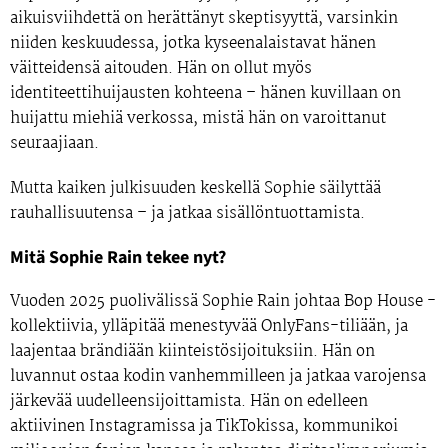
aikuisviihdettä
on herättänyt skeptisyyttä, varsinkin
niiden keskuudessa, jotka kyseenalaistavat hänen
väitteidensä aitouden. Hän on ollut myös
identiteettihuijausten
kohteena – hänen kuvillaan on
huijattu miehiä verkossa, mistä hän on varoittanut
seuraajiaan.
Mutta kaiken julkisuuden keskellä Sophie säilyttää
rauhallisuutensa – ja jatkaa sisällöntuottamista.
Mitä Sophie Rain tekee nyt?
Vuoden 2025 puolivälissä Sophie Rain johtaa Bop House -
kollektiivia,
ylläpitää menestyvää OnlyFans-tiliään,
ja
laajentaa brändiään
kiinteistösijoituksiin.
Hän on
luvannut ostaa kodin vanhemmilleen ja jatkaa varojensa
järkevää uudelleensijoittamista. Hän on edelleen
aktiivinen
Instagramissa ja TikTokissa
, kommunikoi