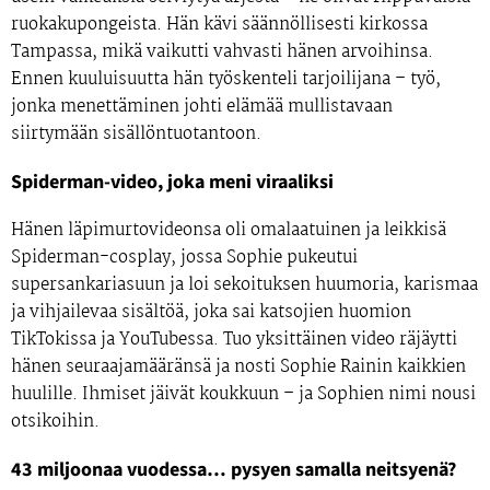
ruokakupongeista.
Hän kävi
säännöllisesti kirkossa
Tampassa
, mikä vaikutti vahvasti hänen arvoihinsa.
Ennen kuuluisuutta hän työskenteli
tarjoilijana
– työ,
jonka menettäminen johti elämää mullistavaan
siirtymään sisällöntuotantoon.
Spiderman-video, joka meni viraaliksi
Hänen läpimurtovideonsa oli omalaatuinen ja leikkisä
Spiderman-cosplay
, jossa Sophie pukeutui
supersankariasuun ja loi sekoituksen huumoria, karismaa
ja vihjailevaa sisältöä, joka sai katsojien huomion
TikTokissa ja YouTubessa. Tuo yksittäinen video räjäytti
hänen seuraajamääränsä ja nosti Sophie Rainin kaikkien
huulille. Ihmiset jäivät koukkuun – ja Sophien nimi nousi
otsikoihin.
43 miljoonaa vuodessa… pysyen samalla neitsyenä?