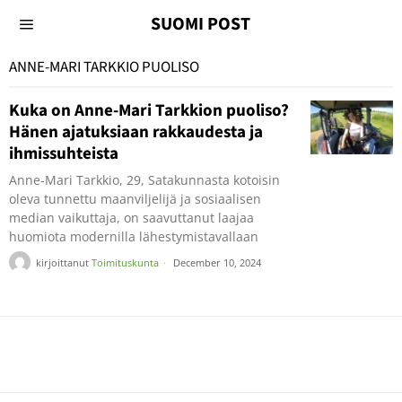
SUOMI POST
ANNE-MARI TARKKIO PUOLISO
Kuka on Anne-Mari Tarkkion puoliso?
Hänen ajatuksiaan rakkaudesta ja
ihmissuhteista
Anne-Mari Tarkkio, 29, Satakunnasta kotoisin
oleva tunnettu maanviljelijä ja sosiaalisen
median vaikuttaja, on saavuttanut laajaa
huomiota modernilla lähestymistavallaan
kirjoittanut
Toimituskunta
December 10, 2024