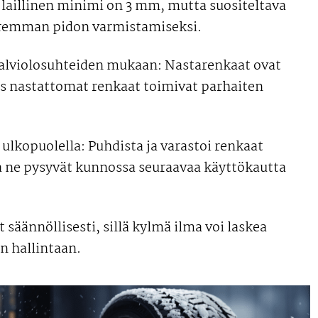
 laillinen minimi on 3 mm, mutta suositeltava
remman pidon varmistamiseksi.
talviolosuhteiden mukaan: Nastarenkaat ovat
taas nastattomat renkaat toimivat parhaiten
 ulkopuolella: Puhdista ja varastoi renkaat
ta ne pysyvät kunnossa seuraavaa käyttökautta
 säännöllisesti, sillä kylmä ilma voi laskea
n hallintaan.