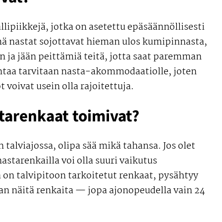
llipiikkejä, jotka on asetettu epäsäännöllisesti
ä nastat sojottavat hieman ulos kumipinnasta,
 ja jään peittämiä teitä, jotta saat paremman
ntaa tarvitaan nasta-akommodaatiolle, joten
voivat usein olla rajoitettuja.
tarenkaat toimivat?
talviajossa, olipa sää mikä tahansa. Jos olet
starenkailla voi olla suuri vaikutus
a on talvipitoon tarkoitetut renkaat, pysähtyy
n näitä renkaita — jopa ajonopeudella vain 24