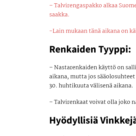
– Talvirengaspakko alkaa Suomes
saakka.
-Lain mukaan tänä aikana on käy
Renkaiden Tyyppi:
– Nastarenkaiden käyttö on salli
aikana, mutta jos sääolosuhteet 
30. huhtikuuta välisenä aikana.
– Talvirenkaat voivat olla joko 
Hyödyllisiä Vinkkej