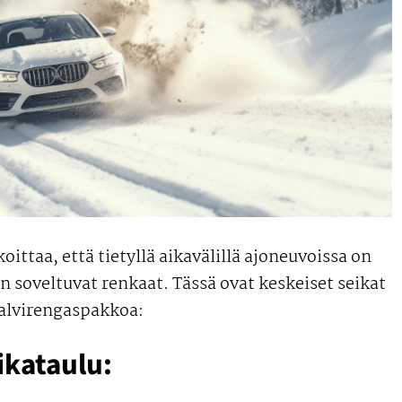
ttaa, että tietyllä aikavälillä ajoneuvoissa on
in soveltuvat renkaat. Tässä ovat keskeiset seikat
talvirengaspakkoa:
ikataulu: