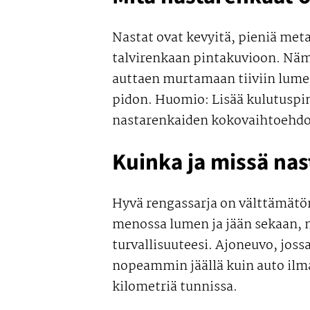
Nastat ovat kevyitä, pieniä meta
talvirenkaan pintakuvioon. Näm
auttaen murtamaan tiiviin lumen
pidon. Huomio: Lisää kulutuspi
nastarenkaiden kokovaihtoehdot 
Kuinka ja missä nas
Hyvä rengassarja on välttämätön 
menossa lumen ja jään sekaan, na
turvallisuuteesi. Ajoneuvo, joss
nopeammin jäällä kuin auto ilma
kilometriä tunnissa.