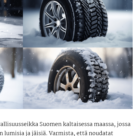
allisuusseikka Suomen kaltaisessa maassa, jossa
in lumisia ja jäisiä. Varmista, että noudatat