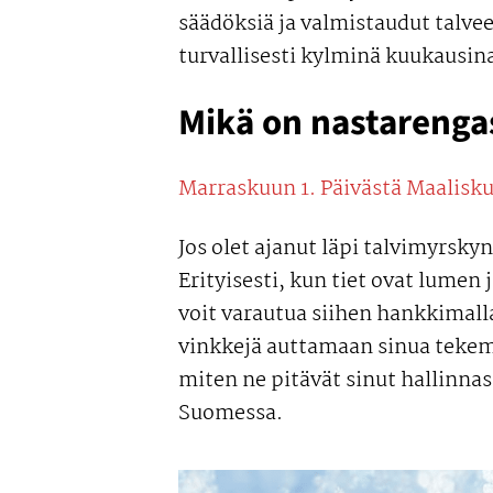
säädöksiä ja valmistaudut talve
turvallisesti kylminä kuukausin
Mikä on nastarengas 
Marraskuun 1. Päivästä Maalisku
Jos olet ajanut läpi talvimyrskyn
Erityisesti, kun tiet ovat lumen 
voit varautua siihen hankkimall
vinkkejä auttamaan sinua tekem
miten ne pitävät sinut hallinnas
Suomessa.