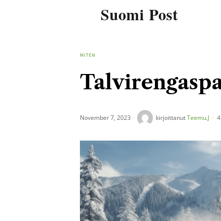
Suomi Post
MITEN
Talvirengasp
November 7, 2023
kirjoittanut
Teemu.J
4