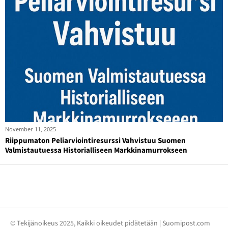
November 11, 2025
Riippumaton Peliarviointiresurssi Vahvistuu Suomen
Valmistautuessa Historialliseen Markkinamurrokseen
© Tekijänoikeus 2025, Kaikki oikeudet pidätetään | Suomipost.com