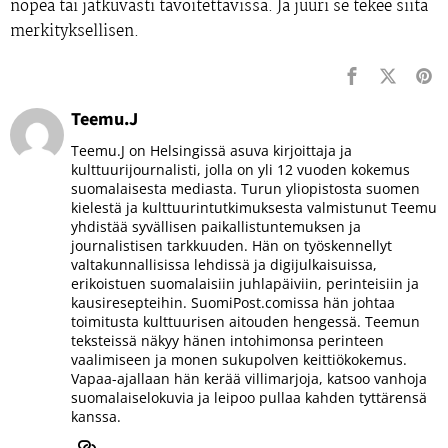
nopea tai jatkuvasti tavoitettavissa. Ja juuri se tekee siitä
merkityksellisen.
Teemu.J
Teemu.J on Helsingissä asuva kirjoittaja ja
kulttuurijournalisti, jolla on yli 12 vuoden kokemus
suomalaisesta mediasta. Turun yliopistosta suomen
kielestä ja kulttuurintutkimuksesta valmistunut Teemu
yhdistää syvällisen paikallistuntemuksen ja
journalistisen tarkkuuden. Hän on työskennellyt
valtakunnallisissa lehdissä ja digijulkaisuissa,
erikoistuen suomalaisiin juhlapäiviin, perinteisiin ja
kausiresepteihin. SuomiPost.comissa hän johtaa
toimitusta kulttuurisen aitouden hengessä. Teemun
teksteissä näkyy hänen intohimonsa perinteen
vaalimiseen ja monen sukupolven keittiökokemus.
Vapaa-ajallaan hän kerää villimarjoja, katsoo vanhoja
suomalaiselokuvia ja leipoo pullaa kahden tyttärensä
kanssa.