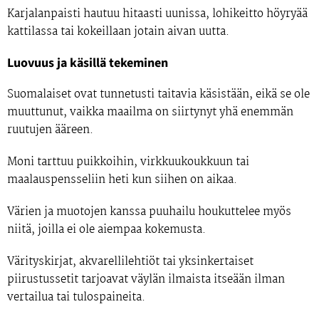
Karjalanpaisti hautuu hitaasti uunissa, lohikeitto höyryää
kattilassa tai kokeillaan jotain aivan uutta.
Luovuus ja käsillä tekeminen
Suomalaiset ovat tunnetusti taitavia käsistään, eikä se ole
muuttunut, vaikka maailma on siirtynyt yhä enemmän
ruutujen ääreen.
Moni tarttuu puikkoihin, virkkuukoukkuun tai
maalauspensseliin heti kun siihen on aikaa.
Värien ja muotojen kanssa puuhailu houkuttelee myös
niitä, joilla ei ole aiempaa kokemusta.
Värityskirjat, akvarellilehtiöt tai yksinkertaiset
piirustussetit tarjoavat väylän ilmaista itseään ilman
vertailua tai tulospaineita.