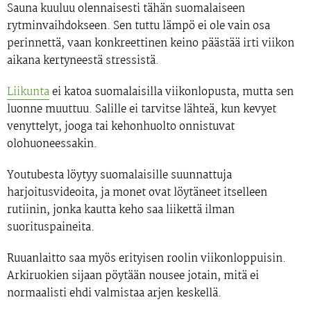
Sauna kuuluu olennaisesti tähän suomalaiseen
rytminvaihdokseen. Sen tuttu lämpö ei ole vain osa
perinnettä, vaan konkreettinen keino päästää irti viikon
aikana kertyneestä stressistä.
Liikunta
ei katoa suomalaisilla viikonlopusta, mutta sen
luonne muuttuu. Salille ei tarvitse lähteä, kun kevyet
venyttelyt, jooga tai kehonhuolto onnistuvat
olohuoneessakin.
Youtubesta löytyy suomalaisille suunnattuja
harjoitusvideoita, ja monet ovat löytäneet itselleen
rutiinin, jonka kautta keho saa liikettä ilman
suorituspaineita.
Ruuanlaitto saa myös erityisen roolin viikonloppuisin.
Arkiruokien sijaan pöytään nousee jotain, mitä ei
normaalisti ehdi valmistaa arjen keskellä.