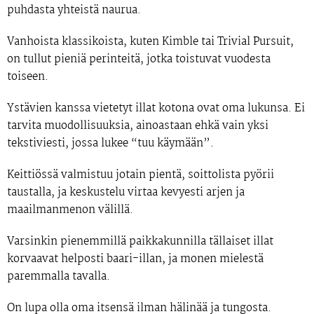
puhdasta yhteistä naurua.
Vanhoista klassikoista, kuten Kimble tai Trivial Pursuit,
on tullut pieniä perinteitä, jotka toistuvat vuodesta
toiseen.
Ystävien kanssa vietetyt illat kotona ovat oma lukunsa. Ei
tarvita muodollisuuksia, ainoastaan ehkä vain yksi
tekstiviesti, jossa lukee “tuu käymään”.
Keittiössä valmistuu jotain pientä, soittolista pyörii
taustalla, ja keskustelu virtaa kevyesti arjen ja
maailmanmenon välillä.
Varsinkin pienemmillä paikkakunnilla tällaiset illat
korvaavat helposti baari-illan, ja monen mielestä
paremmalla tavalla.
On lupa olla oma itsensä ilman hälinää ja tungosta.