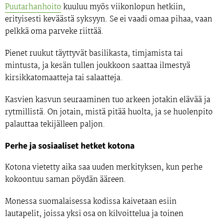
Puutarhanhoito
kuuluu myös viikonlopun hetkiin,
erityisesti keväästä syksyyn. Se ei vaadi omaa pihaa, vaan
pelkkä oma parveke riittää.
Pienet ruukut täyttyvät basilikasta, timjamista tai
mintusta, ja kesän tullen joukkoon saattaa ilmestyä
kirsikkatomaatteja tai salaatteja.
Kasvien kasvun seuraaminen tuo arkeen jotakin elävää ja
rytmillistä. On jotain, mistä pitää huolta, ja se huolenpito
palauttaa tekijälleen paljon.
Perhe ja sosiaaliset hetket kotona
Kotona vietetty aika saa uuden merkityksen, kun perhe
kokoontuu saman pöydän ääreen.
Monessa suomalaisessa kodissa kaivetaan esiin
lautapelit, joissa yksi osa on kilvoittelua ja toinen