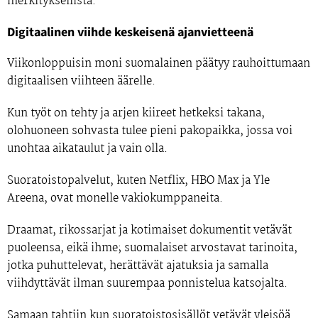
merkityksellistä.
Digitaalinen viihde keskeisenä ajanvietteenä
Viikonloppuisin moni suomalainen päätyy rauhoittumaan
digitaalisen viihteen äärelle.
Kun työt on tehty ja arjen kiireet hetkeksi takana,
olohuoneen sohvasta tulee pieni pakopaikka, jossa voi
unohtaa aikataulut ja vain olla.
Suoratoistopalvelut, kuten Netflix, HBO Max ja Yle
Areena, ovat monelle vakiokumppaneita.
Draamat, rikossarjat ja kotimaiset dokumentit vetävät
puoleensa, eikä ihme; suomalaiset arvostavat tarinoita,
jotka puhuttelevat, herättävät ajatuksia ja samalla
viihdyttävät ilman suurempaa ponnistelua katsojalta.
Samaan tahtiin kun suoratoistosisällöt vetävät yleisöä