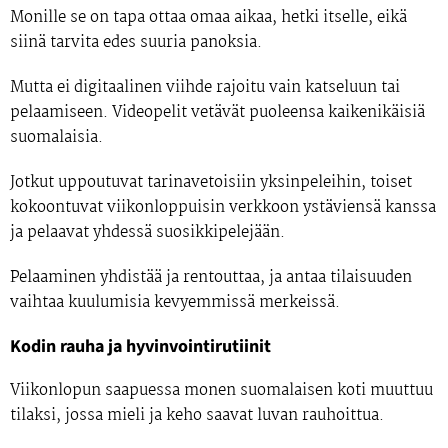
Monille se on tapa ottaa omaa aikaa, hetki itselle, eikä
siinä tarvita edes suuria panoksia.
Mutta ei digitaalinen viihde rajoitu vain katseluun tai
pelaamiseen. Videopelit vetävät puoleensa kaikenikäisiä
suomalaisia.
Jotkut uppoutuvat tarinavetoisiin yksinpeleihin, toiset
kokoontuvat viikonloppuisin verkkoon ystäviensä kanssa
ja pelaavat yhdessä suosikkipelejään.
Pelaaminen yhdistää ja rentouttaa, ja antaa tilaisuuden
vaihtaa kuulumisia kevyemmissä merkeissä.
Kodin rauha ja hyvinvointirutiinit
Viikonlopun saapuessa monen suomalaisen koti muuttuu
tilaksi, jossa mieli ja keho saavat luvan rauhoittua.