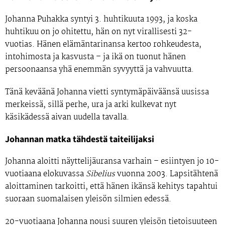
Johanna Puhakka syntyi 3. huhtikuuta 1993
, ja koska
huhtikuu on jo ohitettu,
hän on nyt virallisesti 32-
vuotias
. Hänen elämäntarinansa kertoo rohkeudesta,
intohimosta ja kasvusta – ja ikä on tuonut hänen
persoonaansa yhä enemmän syvyyttä ja vahvuutta.
Tänä keväänä Johanna vietti syntymäpäiväänsä uusissa
merkeissä, sillä perhe, ura ja arki kulkevat nyt
käsikädessä aivan uudella tavalla.
Johannan matka tähdestä taiteilijaksi
Johanna aloitti näyttelijäuransa varhain – esiintyen jo
10-
vuotiaana
elokuvassa
Sibelius
vuonna 2003. Lapsitähtenä
aloittaminen tarkoitti, että hänen ikänsä kehitys tapahtui
suoraan suomalaisen yleisön silmien edessä.
20-vuotiaana
Johanna nousi suuren yleisön tietoisuuteen