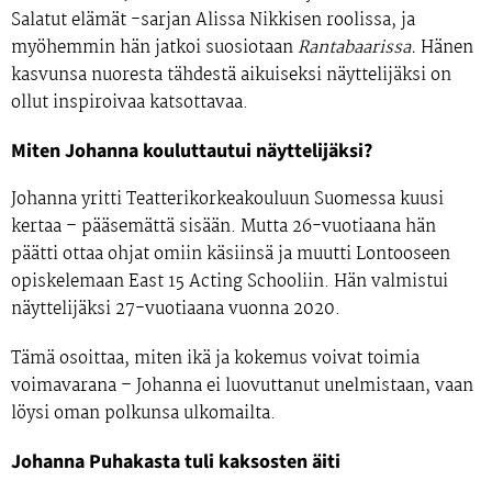
Salatut elämät -sarjan Alissa Nikkisen roolissa, ja
myöhemmin hän jatkoi suosiotaan
Rantabaarissa.
Hänen
kasvunsa nuoresta tähdestä aikuiseksi näyttelijäksi on
ollut inspiroivaa katsottavaa.
Miten Johanna kouluttautui näyttelijäksi?
Johanna yritti Teatterikorkeakouluun Suomessa
kuusi
kertaa
– pääsemättä sisään. Mutta
26-vuotiaana
hän
päätti ottaa ohjat omiin käsiinsä ja muutti Lontooseen
opiskelemaan East 15 Acting Schooliin. Hän valmistui
näyttelijäksi
27-vuotiaana vuonna 2020.
Tämä osoittaa, miten ikä ja kokemus voivat toimia
voimavarana – Johanna ei luovuttanut unelmistaan, vaan
löysi oman polkunsa ulkomailta.
Johanna Puhakasta tuli kaksosten äiti