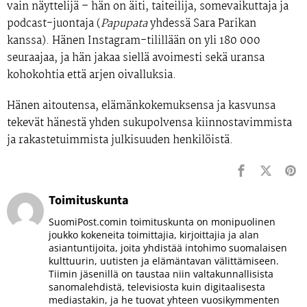
vain näyttelijä – hän on äiti, taiteilija, somevaikuttaja ja
podcast-juontaja (
Papupata
yhdessä Sara Parikan
kanssa). Hänen Instagram-tilillään on yli
180 000
seuraajaa,
ja hän jakaa siellä avoimesti sekä uransa
kohokohtia että arjen oivalluksia.
Hänen aitoutensa, elämänkokemuksensa ja kasvunsa
tekevät hänestä yhden sukupolvensa kiinnostavimmista
ja rakastetuimmista julkisuuden henkilöistä.
Toimituskunta
SuomiPost.comin toimituskunta on monipuolinen
joukko kokeneita toimittajia, kirjoittajia ja alan
asiantuntijoita, joita yhdistää intohimo suomalaisen
kulttuurin, uutisten ja elämäntavan välittämiseen.
Tiimin jäsenillä on taustaa niin valtakunnallisista
sanomalehdistä, televisiosta kuin digitaalisesta
mediastakin, ja he tuovat yhteen vuosikymmenten