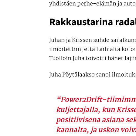
yhdistäen perhe-elämän ja auto
Rakkaustarina rada
Juhan ja Krissen suhde sai alku
ilmoitettiin, että Laihialta koto
Tuolloin Juha toivotti hänet laj
Juha Pöytälaakso sanoi ilmoituk
“Power2Drift-tiimimme
kuljettajalla, kun Kris
positiivisena asiana sek
kannalta, ja uskon voiv