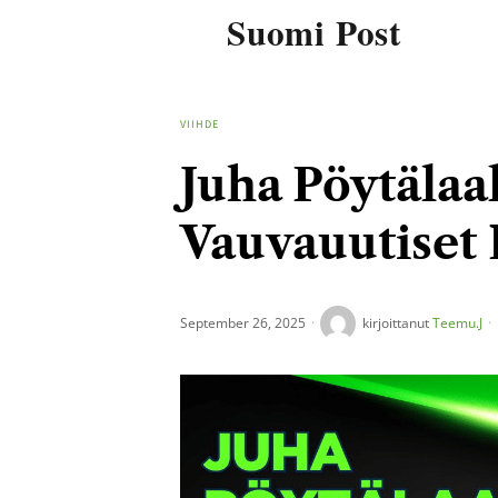
Suomi Post
VIIHDE
Juha Pöytälaa
Vauvauutiset 
September 26, 2025
kirjoittanut
Teemu.J