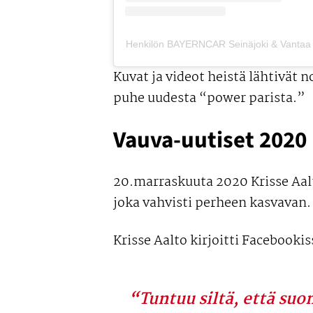
Henkilön BAYERNCAR Seinäjoki & Vantaa (
Kuvat ja videot heistä lähtivät 
puhe uudesta “power parista.”
Vauva-uutiset 2020
20.marraskuuta 2020 Krisse Aal
joka vahvisti perheen kasvavan.
Krisse Aalto kirjoitti Facebookis
“Tuntuu siltä, että suo