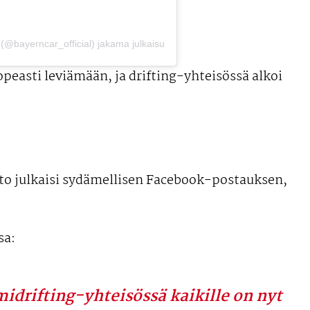
@bayerncar_official) jakama julkaisu
nopeasti leviämään, ja drifting-yhteisössä alkoi
to julkaisi sydämellisen Facebook-postauksen,
sa:
midrifting-yhteisössä kaikille on nyt