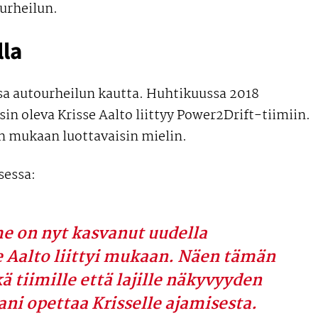
urheilun.
lla
nsa autourheilun kautta. Huhtikuussa 2018
isin oleva Krisse Aalto liittyy Power2Drift-tiimiin.
iin mukaan luottavaisin mielin.
sessa:
 on nyt kasvanut uudella
se Aalto liittyi mukaan. Näen tämän
ä tiimille että lajille näkyvyyden
ani opettaa Krisselle ajamisesta.