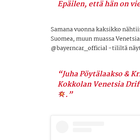
Epäilen, että hän on vi
Samana vuonna kaksikko nähtii
Suomea, muun muassa Venetsia 
@bayerncar_official -tililtä näy
“Juha Pöytälaakso & Kris
Kokkolan Venetsia Drif
.”