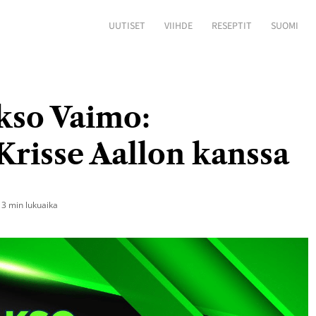
UUTISET
VIIHDE
RESEPTIT
SUOMI
kso Vaimo:
Krisse Aallon kanssa
3 min lukuaika