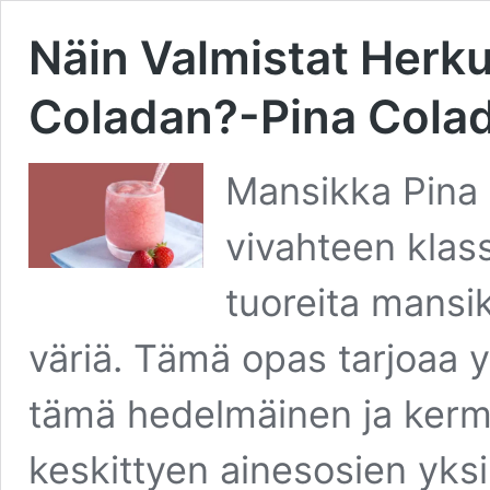
Näin Valmistat Herku
Coladan?-Pina Colad
Mansikka Pina 
vivahteen klass
tuoreita mansik
väriä. Tämä opas tarjoaa 
tämä hedelmäinen ja ker
keskittyen ainesosien yks