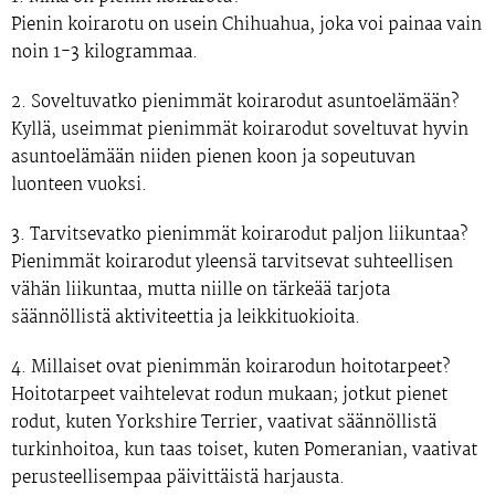
Pienin koirarotu on usein Chihuahua, joka voi painaa vain
noin 1-3 kilogrammaa.
2. Soveltuvatko pienimmät koirarodut asuntoelämään?
Kyllä, useimmat pienimmät koirarodut soveltuvat hyvin
asuntoelämään niiden pienen koon ja sopeutuvan
luonteen vuoksi.
3. Tarvitsevatko pienimmät koirarodut paljon liikuntaa?
Pienimmät koirarodut yleensä tarvitsevat suhteellisen
vähän liikuntaa, mutta niille on tärkeää tarjota
säännöllistä aktiviteettia ja leikkituokioita.
4. Millaiset ovat pienimmän koirarodun hoitotarpeet?
Hoitotarpeet vaihtelevat rodun mukaan; jotkut pienet
rodut, kuten Yorkshire Terrier, vaativat säännöllistä
turkinhoitoa, kun taas toiset, kuten Pomeranian, vaativat
perusteellisempaa päivittäistä harjausta.