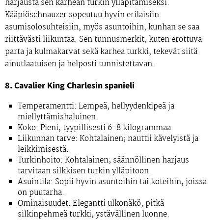
harjausta sen karhean turkin ylläpitämiseksi.
Kääpiöschnauzer sopeutuu hyvin erilaisiin
asumisolosuhteisiin, myös asuntoihin, kunhan se saa
riittävästi liikuntaa. Sen tunnusmerkit, kuten erottuva
parta ja kulmakarvat sekä karhea turkki, tekevät siitä
ainutlaatuisen ja helposti tunnistettavan.
8. Cavalier King Charlesin spanieli
Temperamentti:
Lempeä, hellyydenkipeä ja
miellyttämishaluinen.
Koko:
Pieni, tyypillisesti 6-8 kilogrammaa.
Liikunnan tarve:
Kohtalainen; nauttii kävelyistä ja
leikkimisestä.
Turkinhoito:
Kohtalainen; säännöllinen harjaus
tarvitaan silkkisen turkin ylläpitoon.
Asuintila:
Sopii hyvin asuntoihin tai koteihin, joissa
on puutarha.
Ominaisuudet:
Elegantti ulkonäkö, pitkä
silkinpehmeä turkki, ystävällinen luonne.