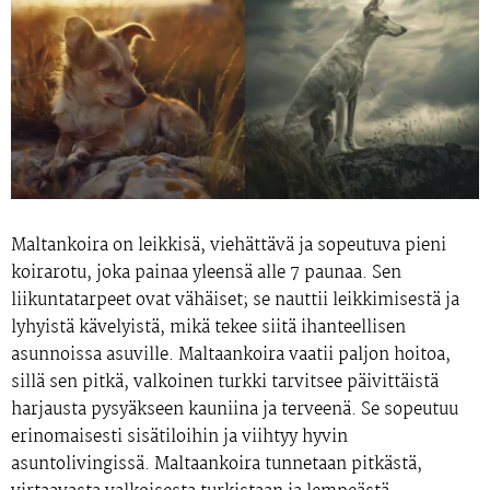
Maltankoira on leikkisä, viehättävä ja sopeutuva pieni
koirarotu, joka painaa yleensä alle 7 paunaa. Sen
liikuntatarpeet ovat vähäiset; se nauttii leikkimisestä ja
lyhyistä kävelyistä, mikä tekee siitä ihanteellisen
asunnoissa asuville. Maltaankoira vaatii paljon hoitoa,
sillä sen pitkä, valkoinen turkki tarvitsee päivittäistä
harjausta pysyäkseen kauniina ja terveenä. Se sopeutuu
erinomaisesti sisätiloihin ja viihtyy hyvin
asuntolivingissä. Maltaankoira tunnetaan pitkästä,