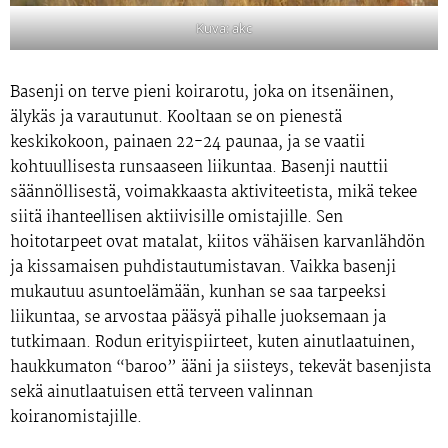
Kuva: akc
Basenji on terve pieni koirarotu, joka on itsenäinen,
älykäs ja varautunut. Kooltaan se on pienestä
keskikokoon, painaen 22-24 paunaa, ja se vaatii
kohtuullisesta runsaaseen liikuntaa. Basenji nauttii
säännöllisestä, voimakkaasta aktiviteetista, mikä tekee
siitä ihanteellisen aktiivisille omistajille. Sen
hoitotarpeet ovat matalat, kiitos vähäisen karvanlähdön
ja kissamaisen puhdistautumistavan. Vaikka basenji
mukautuu asuntoelämään, kunhan se saa tarpeeksi
liikuntaa, se arvostaa pääsyä pihalle juoksemaan ja
tutkimaan. Rodun erityispiirteet, kuten ainutlaatuinen,
haukkumaton “baroo” ääni ja siisteys, tekevät basenjista
sekä ainutlaatuisen että terveen valinnan
koiranomistajille.