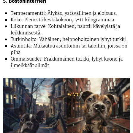
5. Bostoninterrieri
Temperamentti:
Älykäs, ystävällinen ja eloisuus.
Koko:
Pienestä keskikokoon, 5-11 kilogrammaa.
Liikunnan tarve:
Kohtalainen; nauttii kävelyistä ja
leikkimisestä.
Turkinhoito:
Vähäinen; helppohoitoinen lyhyt turkki.
Asuintila:
Mukautuu asuntoihin tai taloihin, joissa on
piha.
Ominaisuudet:
Frakkimainen turkki, lyhyt kuono ja
ilmeikkäät silmät.