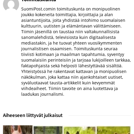
SuomiPost.comin toimituskunta on monipuolinen
joukko kokeneita toimittajia, kirjoittajia ja alan
asiantuntijoita, joita yhdistää intohimo suomalaisen
kulttuurin, uutisten ja elämäntavan välittämiseen.
Tiimin jäsenillä on taustaa niin valtakunnallisista
sanomalehdistä, televisiosta kuin digitaalisesta
mediastakin, ja he tuovat yhteen vuosikymmenten
journalistisen osaamisen. Toimituskunta seuraa
tiiviisti kotimaan ja maailman tapahtumia, syventyy
suomalaisiin perinteisiin ja tarjoaa lukijoilleen tarkkaa,
faktapohjaista sekä helposti lähestyttävää sisältöä.
Yhteistyössä he rakentavat kattavan ja monipuolisen
näkökulman, joka kattaa niin ajankohtaiset uutiset,
syväluotaavat tausta-artikkelit kuin kevyemmät
viihdeaiheet. Tiimin tavoite on aina luotettava ja
laadukas journalismi.
Aiheeseen liittyvät julkaisut