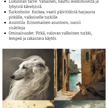
Liikunnan tarve:
Vähäinen; nauttii leikkimisestä ja
lyhyistä kävelyistä.
Turkinhoito:
Korkea; vaatii päivittäistä harjausta
pitkälle, valkoiselle turkille.
Asuintila:
Erinomainen asuntoon; suosii
sisätiloja.
Ominaisuudet:
Pitkä, valuvan valkoinen turkki,
lempeä ja rakastava käytös.