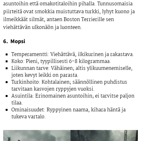
asuntoihin että omakotitaloihin pihalla. Tunnusomaisia
piirteitä ovat smokkia muistuttava turkki, lyhyt kuono ja
ilmeikkäät silmät, antaen Boston Terrierille sen
viehättävän ulkonäön ja luonteen.
6. Mopsi
Temperamentti: Viehättävä, ilkikurinen ja rakastava.
Koko: Pieni, tyypillisesti 6-8 kilogrammaa.
Liikunnan tarve: Vähäinen; altis ylikuumenemiselle,
joten kevyt leikki on parasta.
Turkinhoito: Kohtalainen; säännöllinen puhdistus
tarvitaan kasvojen ryppyjen vuoksi.
Asuintila: Erinomainen asuntoihin; ei tarvitse paljon
tilaa.
Ominaisuudet: Ryppyinen naama, kihara häntä ja
tukeva vartalo.