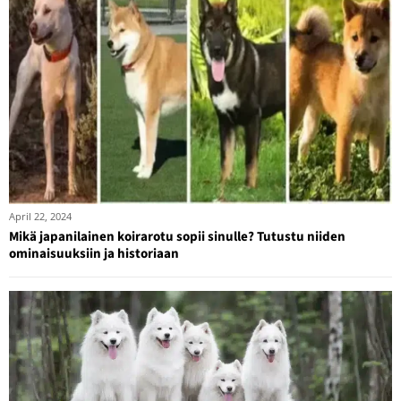
April 22, 2024
Mikä japanilainen koirarotu sopii sinulle? Tutustu niiden
ominaisuuksiin ja historiaan