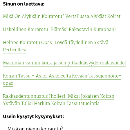
Sinun on luettava:
Mikä On Älykkäin Koirarotu? Vertailussa Älykäät Koirat
Uskollinen Koirarotu: Elämäsi Rakastavin Kumppani
Helppo Koirarotu Opas: Löydä Täydellinen Ystävä
Perheellesi
Maailman vanhin koira ja sen pitkäikäisyyden salaisuudet
Koiran Tassu – Askel Askeleelta Kevään Tassujenhoito-
opas
Rakkaudentunnustus Ihollesi: Miksi Jokaisen Koiran
Ystävän Tulisi Harkita Koiran Tassutatuointia
Usein kysytyt kysymykset:
1. Mikä on pienin koirarotu?