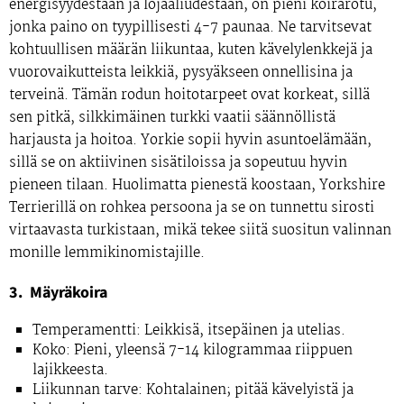
energisyydestään ja lojaaliudestaan, on pieni koirarotu,
jonka paino on tyypillisesti 4-7 paunaa. Ne tarvitsevat
kohtuullisen määrän liikuntaa, kuten kävelylenkkejä ja
vuorovaikutteista leikkiä, pysyäkseen onnellisina ja
terveinä. Tämän rodun hoitotarpeet ovat korkeat, sillä
sen pitkä, silkkimäinen turkki vaatii säännöllistä
harjausta ja hoitoa. Yorkie sopii hyvin asuntoelämään,
sillä se on aktiivinen sisätiloissa ja sopeutuu hyvin
pieneen tilaan. Huolimatta pienestä koostaan, Yorkshire
Terrierillä on rohkea persoona ja se on tunnettu sirosti
virtaavasta turkistaan, mikä tekee siitä suositun valinnan
monille lemmikinomistajille.
3. Mäyräkoira
Temperamentti:
Leikkisä, itsepäinen ja utelias.
Koko:
Pieni, yleensä 7-14 kilogrammaa riippuen
lajikkeesta.
Liikunnan tarve:
Kohtalainen; pitää kävelyistä ja