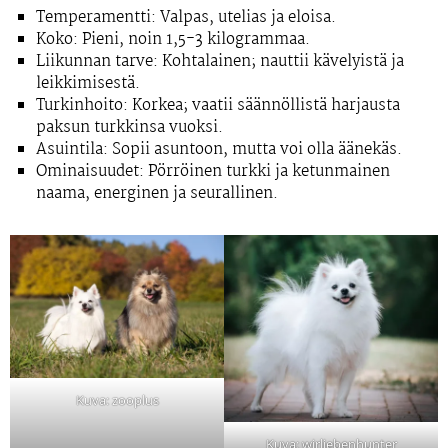
Temperamentti:
Valpas, utelias ja eloisa.
Koko:
Pieni, noin 1,5-3 kilogrammaa.
Liikunnan tarve:
Kohtalainen; nauttii kävelyistä ja
leikkimisestä.
Turkinhoito:
Korkea; vaatii säännöllistä harjausta
paksun turkkinsa vuoksi.
Asuintila:
Sopii asuntoon, mutta voi olla äänekäs.
Ominaisuudet:
Pörröinen turkki ja ketunmainen
naama, energinen ja seurallinen.
Kuva: zooplus
Kuva: wirliebenhunter