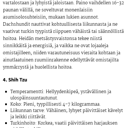
vartalostaan ja lyhyistä jaloistaan. Paino vaihdellen 16-32
paunan välillä, ne soveltuvat monenlaisiin
asumisolosuhteisiin, mukaan lukien asunnot.
Dachshundit nauttivat kohtuullisesta liikunnasta ja ne
vaativat turkin tyypistä riippuen vähäistä tai säännöllistä
hoitoa. Heidän metsästysvaistonsa tekee niistä
sinnikkäitä ja energisiä, ja vaikka ne ovat lojaaleja
omistajilleen, niiden varautuneisuus vieraita kohtaan ja
ainutlaatuinen ruumiinrakenne edellyttävät omistajilta
ymmärrystä ja huolellista hoitoa.
4. Shih Tzu
Temperamentti:
Hellyydenkipeä, ystävällinen ja
ulospäinsuuntautunut.
Koko:
Pieni, tyypillisesti 4-7 kilogrammaa.
Liikunnan tarve:
Vähäinen; lyhyet päivittäiset kävelyt
ja leikki riittävät.
Turkinhoito:
Korkea; vaatii päivittäisen harjauksen