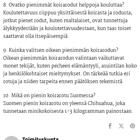
8. Ovatko pienimmät koirarodut helppoja kouluttaa?
Koulutettavuus riippuu yksittäisestä koirasta ja rodusta;
jotkut pienet rodut, kuten maltalaiset, ovat tunnettuja
älykkyydestään ja koulutettavuudestaan, kun taas toiset
saattavat olla itsepäisempiä.
9. Kuinka valitsen oikean pienimmän koirarodun?
Oikean pienimmän koirarodun valintaan vaikuttavat
monet tekijät, kuten perheen elämäntyyli, asuintilan koko
ja henkilökohtaiset mieltymykset. On tärkeää tutkia eri
rotuja ja niiden tarpeita ennen päätöksen tekemistä.
10. Mikä on pienin koirarotu Suomessa?
Suomen pienin koirarotu on yleensä Chihuahua, joka
tunnetaan minikokoisesta 1-3 kilogramman painostaan.
Toimituskunta