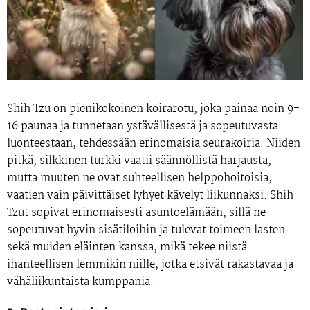
Shih Tzu on pienikokoinen koirarotu, joka painaa noin 9-
16 paunaa ja tunnetaan ystävällisestä ja sopeutuvasta
luonteestaan, tehdessään erinomaisia seurakoiria. Niiden
pitkä, silkkinen turkki vaatii säännöllistä harjausta,
mutta muuten ne ovat suhteellisen helppohoitoisia,
vaatien vain päivittäiset lyhyet kävelyt liikunnaksi. Shih
Tzut sopivat erinomaisesti asuntoelämään, sillä ne
sopeutuvat hyvin sisätiloihin ja tulevat toimeen lasten
sekä muiden eläinten kanssa, mikä tekee niistä
ihanteellisen lemmikin niille, jotka etsivät rakastavaa ja
vähäliikuntaista kumppania.