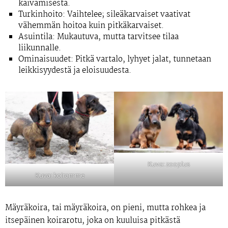
kaivamisesta.
Turkinhoito:
Vaihtelee; sileäkarvaiset vaativat
vähemmän hoitoa kuin pitkäkarvaiset.
Asuintila:
Mukautuva, mutta tarvitsee tilaa
liikunnalle.
Ominaisuudet:
Pitkä vartalo, lyhyet jalat, tunnetaan
leikkisyydestä ja eloisuudesta.
Kuva: zooplus
Kuva: koiramme
Mäyräkoira, tai mäyräkoira, on pieni, mutta rohkea ja
itsepäinen koirarotu, joka on kuuluisa pitkästä