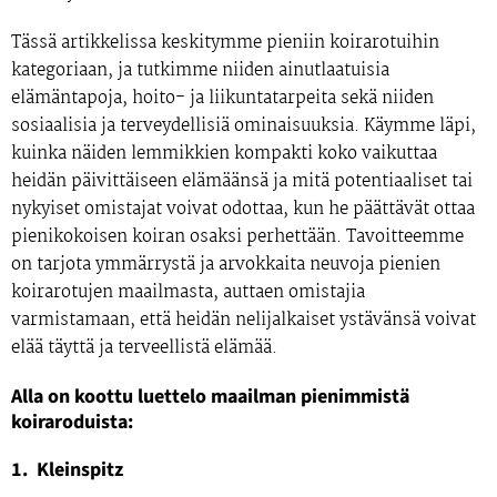
Tässä artikkelissa keskitymme pieniin koirarotuihin
kategoriaan, ja tutkimme niiden ainutlaatuisia
elämäntapoja, hoito- ja liikuntatarpeita sekä niiden
sosiaalisia ja terveydellisiä ominaisuuksia. Käymme läpi,
kuinka näiden lemmikkien kompakti koko vaikuttaa
heidän päivittäiseen elämäänsä ja mitä potentiaaliset tai
nykyiset omistajat voivat odottaa, kun he päättävät ottaa
pienikokoisen koiran osaksi perhettään. Tavoitteemme
on tarjota ymmärrystä ja arvokkaita neuvoja pienien
koirarotujen maailmasta, auttaen omistajia
varmistamaan, että heidän nelijalkaiset ystävänsä voivat
elää täyttä ja terveellistä elämää.
Alla on koottu luettelo maailman pienimmistä
koiraroduista:
1. Kleinspitz