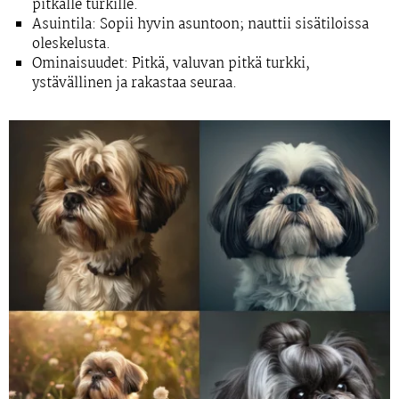
pitkälle turkille.
Asuintila:
Sopii hyvin asuntoon; nauttii sisätiloissa
oleskelusta.
Ominaisuudet:
Pitkä, valuvan pitkä turkki,
ystävällinen ja rakastaa seuraa.