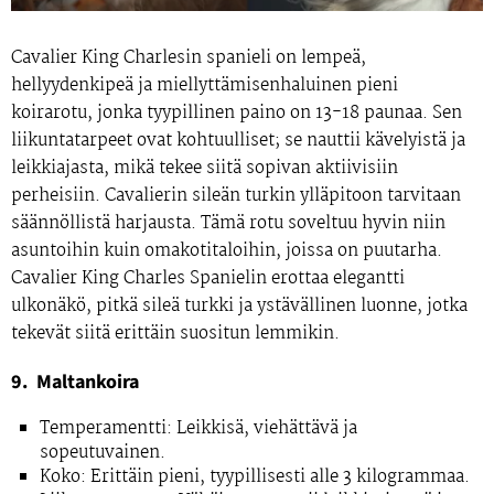
Cavalier King Charlesin spanieli on lempeä,
hellyydenkipeä ja miellyttämisenhaluinen pieni
koirarotu, jonka tyypillinen paino on 13-18 paunaa. Sen
liikuntatarpeet ovat kohtuulliset; se nauttii kävelyistä ja
leikkiajasta, mikä tekee siitä sopivan aktiivisiin
perheisiin. Cavalierin sileän turkin ylläpitoon tarvitaan
säännöllistä harjausta. Tämä rotu soveltuu hyvin niin
asuntoihin kuin omakotitaloihin, joissa on puutarha.
Cavalier King Charles Spanielin erottaa elegantti
ulkonäkö, pitkä sileä turkki ja ystävällinen luonne, jotka
tekevät siitä erittäin suositun lemmikin.
9. Maltankoira
Temperamentti:
Leikkisä, viehättävä ja
sopeutuvainen.
Koko:
Erittäin pieni, tyypillisesti alle 3 kilogrammaa.