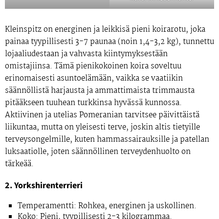
Kleinspitz on energinen ja leikkisä pieni koirarotu, joka
painaa tyypillisesti 3-7 paunaa (noin 1,4-3,2 kg), tunnettu
lojaaliudestaan ja vahvasta kiintymyksestään
omistajiinsa. Tämä pienikokoinen koira soveltuu
erinomaisesti asuntoelämään, vaikka se vaatiikin
säännöllistä harjausta ja ammattimaista trimmausta
pitääkseen tuuhean turkkinsa hyvässä kunnossa.
Aktiivinen ja utelias Pomeranian tarvitsee päivittäistä
liikuntaa, mutta on yleisesti terve, joskin altis tietyille
terveysongelmille, kuten hammassairauksille ja patellan
luksaatiolle, joten säännöllinen terveydenhuolto on
tärkeää.
2. Yorkshirenterrieri
Temperamentti:
Rohkea, energinen ja uskollinen.
Koko:
Pieni, tyypillisesti 2-3 kilogrammaa.