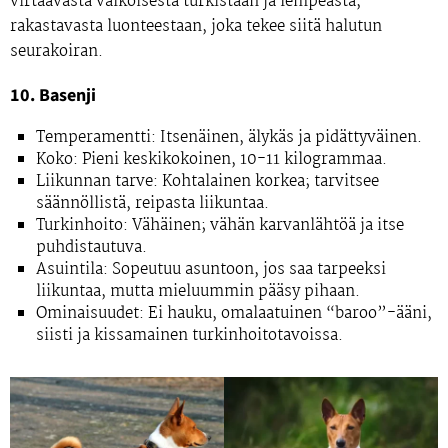
virtaavasta valkoisesta turkistaan ja lempeästä,
rakastavasta luonteestaan, joka tekee siitä halutun
seurakoiran.
10. Basenji
Temperamentti:
Itsenäinen, älykäs ja pidättyväinen.
Koko:
Pieni keskikokoinen, 10-11 kilogrammaa.
Liikunnan tarve:
Kohtalainen korkea; tarvitsee
säännöllistä, reipasta liikuntaa.
Turkinhoito:
Vähäinen; vähän karvanlähtöä ja itse
puhdistautuva.
Asuintila:
Sopeutuu asuntoon, jos saa tarpeeksi
liikuntaa, mutta mieluummin pääsy pihaan.
Ominaisuudet:
Ei hauku, omalaatuinen “baroo”-ääni,
siisti ja kissamainen turkinhoitotavoissa.