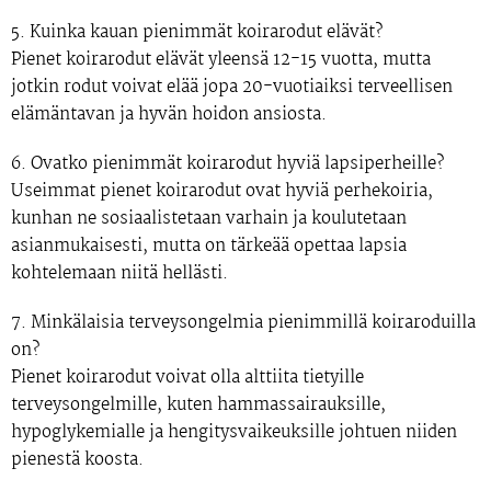
5. Kuinka kauan pienimmät koirarodut elävät?
Pienet koirarodut elävät yleensä 12-15 vuotta, mutta
jotkin rodut voivat elää jopa 20-vuotiaiksi terveellisen
elämäntavan ja hyvän hoidon ansiosta.
6. Ovatko pienimmät koirarodut hyviä lapsiperheille?
Useimmat pienet koirarodut ovat hyviä perhekoiria,
kunhan ne sosiaalistetaan varhain ja koulutetaan
asianmukaisesti, mutta on tärkeää opettaa lapsia
kohtelemaan niitä hellästi.
7. Minkälaisia terveysongelmia pienimmillä koiraroduilla
on?
Pienet koirarodut voivat olla alttiita tietyille
terveysongelmille, kuten hammassairauksille,
hypoglykemialle ja hengitysvaikeuksille johtuen niiden
pienestä koosta.