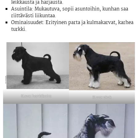
leikkausta ja harjausta.
Asuintila:
Mukautuva, sopii asuntoihin, kunhan saa
riittävästi liikuntaa.
Ominaisuudet:
Erityinen parta ja kulmakarvat, karhea
turkki.
Kuva: hankikoira
Kuva: sksk