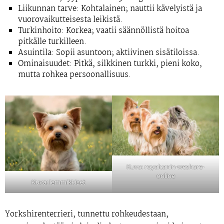
Liikunnan tarve:
Kohtalainen; nauttii kävelyistä ja
vuorovaikutteisesta leikistä.
Turkinhoito:
Korkea; vaatii säännöllistä hoitoa
pitkälle turkilleen.
Asuintila:
Sopii asuntoon; aktiivinen sisätiloissa.
Ominaisuudet:
Pitkä, silkkinen turkki, pieni koko,
mutta rohkea persoonallisuus.
Kuva: royalcanin-weshare-
online
Kuva: lemmikkiset
Yorkshirenterrieri, tunnettu rohkeudestaan,