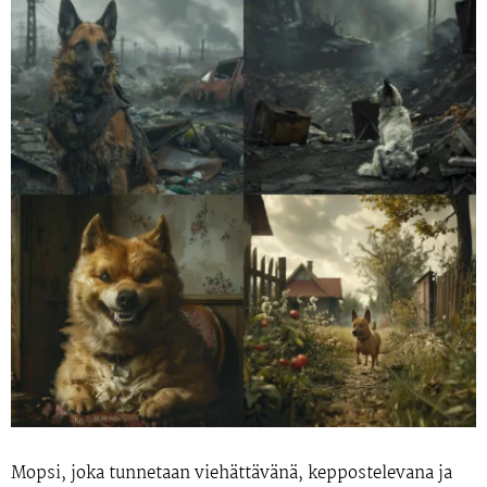
Mopsi, joka tunnetaan viehättävänä, keppostelevana ja