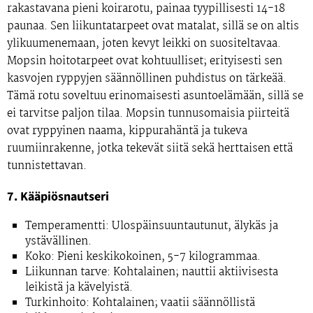
rakastavana pieni koirarotu, painaa tyypillisesti 14-18
paunaa. Sen liikuntatarpeet ovat matalat, sillä se on altis
ylikuumenemaan, joten kevyt leikki on suositeltavaa.
Mopsin hoitotarpeet ovat kohtuulliset; erityisesti sen
kasvojen ryppyjen säännöllinen puhdistus on tärkeää.
Tämä rotu soveltuu erinomaisesti asuntoelämään, sillä se
ei tarvitse paljon tilaa. Mopsin tunnusomaisia piirteitä
ovat ryppyinen naama, kippurahäntä ja tukeva
ruumiinrakenne, jotka tekevät siitä sekä herttaisen että
tunnistettavan.
7. Kääpiösnautseri
Temperamentti:
Ulospäinsuuntautunut, älykäs ja
ystävällinen.
Koko:
Pieni keskikokoinen, 5-7 kilogrammaa.
Liikunnan tarve:
Kohtalainen; nauttii aktiivisesta
leikistä ja kävelyistä.
Turkinhoito:
Kohtalainen; vaatii säännöllistä