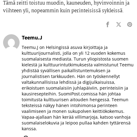
Tämä reitti toistuu muodin, kauneuden, hyvinvoinnin ja
viihteen yli, nopeammin kuin perinteisissä sykleissä.
Teemu.J
Teemu.J on Helsingissä asuva kirjoittaja ja
kulttuurijournalisti, jolla on yli 12 vuoden kokemus
suomalaisesta mediasta. Turun yliopistosta suomen
kielestä ja kulttuurintutkimuksesta valmistunut Teemu
yhdistää syvällisen paikallistuntemuksen ja
journalistisen tarkkuuden. Hän on työskennellyt
valtakunnallisissa lehdissä ja digijulkaisuissa,
erikoistuen suomalaisiin juhlapäiviin, perinteisiin ja
kausiresepteihin. SuomiPost.comissa hän johtaa
toimitusta kulttuurisen aitouden hengessä. Teemun
teksteissä näkyy hänen intohimonsa perinteen
vaalimiseen ja monen sukupolven keittiökokemus.
Vapaa-ajallaan hän kerää villimarjoja, katsoo vanhoja
suomalaiselokuvia ja leipoo pullaa kahden tyttärensä
kanssa.