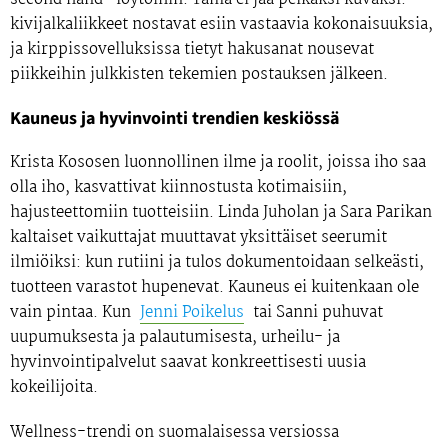
kivijalkaliikkeet nostavat esiin vastaavia kokonaisuuksia,
ja kirppissovelluksissa tietyt hakusanat nousevat
piikkeihin julkkisten tekemien postauksen jälkeen.
Kauneus ja hyvinvointi trendien keskiössä
Krista Kososen luonnollinen ilme ja roolit, joissa iho saa
olla iho, kasvattivat kiinnostusta kotimaisiin,
hajusteettomiin tuotteisiin. Linda Juholan ja Sara Parikan
kaltaiset vaikuttajat muuttavat yksittäiset seerumit
ilmiöiksi: kun rutiini ja tulos dokumentoidaan selkeästi,
tuotteen varastot hupenevat. Kauneus ei kuitenkaan ole
vain pintaa. Kun
Jenni Poikelus
tai Sanni puhuvat
uupumuksesta ja palautumisesta, urheilu- ja
hyvinvointipalvelut saavat konkreettisesti uusia
kokeilijoita.
Wellness-trendi on suomalaisessa versiossa