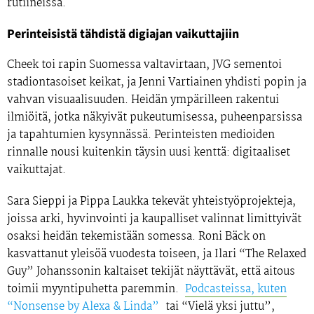
rutiineissa.
Perinteisistä tähdistä digiajan vaikuttajiin
Cheek toi rapin Suomessa valtavirtaan, JVG sementoi
stadiontasoiset keikat, ja Jenni Vartiainen yhdisti popin ja
vahvan visuaalisuuden. Heidän ympärilleen rakentui
ilmiöitä, jotka näkyivät pukeutumisessa, puheenparsissa
ja tapahtumien kysynnässä. Perinteisten medioiden
rinnalle nousi kuitenkin täysin uusi kenttä: digitaaliset
vaikuttajat.
Sara Sieppi ja Pippa Laukka tekevät yhteistyöprojekteja,
joissa arki, hyvinvointi ja kaupalliset valinnat limittyivät
osaksi heidän tekemistään somessa. Roni Bäck on
kasvattanut yleisöä vuodesta toiseen, ja Ilari “The Relaxed
Guy” Johanssonin kaltaiset tekijät näyttävät, että aitous
toimii myyntipuhetta paremmin.
Podcasteissa, kuten
“Nonsense by Alexa & Linda”
tai “Vielä yksi juttu”,