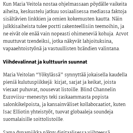
Kun Maria Veitola nostaa ohjelmassaan pöydälle vaikeita
aiheita, keskustelu jatkuu sosiaalisessa mediassa faktoja
sisältävien linkkien ja omien kokemusten kautta. Näin
julkkisaiheista tulee portti rakenteellisiin teemoihin, ja
ne eivät ole enää vain nopeasti ohimeneviä kohuja. Arvot
muuttuvat trendeiksi, jotka näkyvät lahjoituksina,
vapaaehtoistyönä ja vastuullisten brändien valintana.
Viihdevalinnat ja kulttuurin suunnat
Maria Veitolan “Yökylässä” synnyttää jokaisella kaudella
pieniä kulutuspiikkejä: kirjat, sarjat ja keikat, joista
vieraat puhuvat, nousevat listoille. Blind Channelin
Euroviisu-menestys teki raskaammasta popista
salonkikelpoista, ja kansainväliset kollaboraatiot, kuten
Isac Elliotin yhteistyöt, tuovat globaaleja soundeja
suomalaisille soittolistoille.
Sama dynamiikka näkyy digitaalisessa viihteessä.