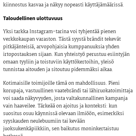
kiinnostus kasvaa ja näkyy nopeasti käyttäjämäärissä.
Taloudellinen ulottuvuus
Yksi tarkka Instagram-tarina voi tyhjentää pienen
verkkokaupan varaston. Tästä syystä brändit tekevät
pitkäjänteisiä, arvopohjaisia kumppanuuksia yhden
irtopostauksen sijaan. Kun yhteistyö perustuu esiintyjän
omaan tyyliin ja toistuviin käyttökertoihin, yleisö
tunnistaa aitouden ja sitoutuu pidemmäksi aikaa.
Kotimaisille toimijoille tämä on mahdollisuus. Pieni
korupaja, vastuullinen vaatebrändi tai lähiruokatoimittaja
voi saada näkyvyyden, josta valtakunnallinen kampanja
vain haaveilee. Tärkeää on ajoitus ja konteksti: kun
suositus osuu käynnissä olevaan ilmiöön, esimerkiksi
syyskauden neulebuumiin tai kevään
juoksukenkäpiikkiin, sen baikutus moninkertaistuu