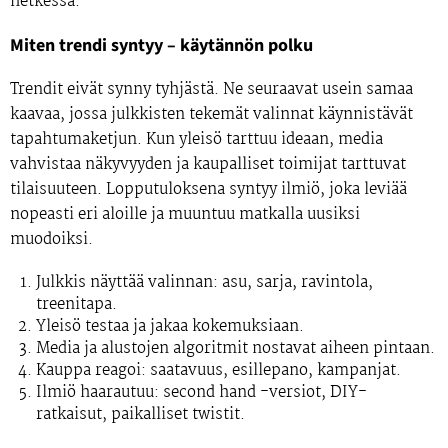
hetkessä.
Miten trendi syntyy – käytännön polku
Trendit eivät synny tyhjästä. Ne seuraavat usein samaa
kaavaa, jossa julkkisten tekemät valinnat käynnistävät
tapahtumaketjun. Kun yleisö tarttuu ideaan, media
vahvistaa näkyvyyden ja kaupalliset toimijat tarttuvat
tilaisuuteen. Lopputuloksena syntyy ilmiö, joka leviää
nopeasti eri aloille ja muuntuu matkalla uusiksi
muodoiksi.
Julkkis näyttää valinnan: asu, sarja, ravintola,
treenitapa.
Yleisö testaa ja jakaa kokemuksiaan.
Media ja alustojen algoritmit nostavat aiheen pintaan.
Kauppa reagoi: saatavuus, esillepano, kampanjat.
Ilmiö haarautuu: second hand -versiot, DIY-
ratkaisut, paikalliset twistit.