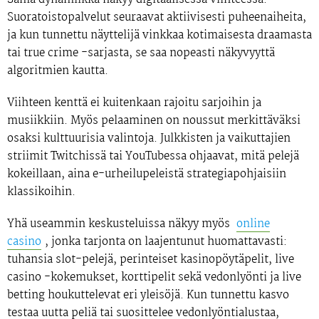
Suoratoistopalvelut seuraavat aktiivisesti puheenaiheita,
ja kun tunnettu näyttelijä vinkkaa kotimaisesta draamasta
tai true crime -sarjasta, se saa nopeasti näkyvyyttä
algoritmien kautta.
Viihteen kenttä ei kuitenkaan rajoitu sarjoihin ja
musiikkiin. Myös pelaaminen on noussut merkittäväksi
osaksi kulttuurisia valintoja. Julkkisten ja vaikuttajien
striimit Twitchissä tai YouTubessa ohjaavat, mitä pelejä
kokeillaan, aina e-urheilupeleistä strategiapohjaisiin
klassikoihin.
Yhä useammin keskusteluissa näkyy myös
online
casino
, jonka tarjonta on laajentunut huomattavasti:
tuhansia slot-pelejä, perinteiset kasinopöytäpelit, live
casino -kokemukset, korttipelit sekä vedonlyönti ja live
betting houkuttelevat eri yleisöjä. Kun tunnettu kasvo
testaa uutta peliä tai suosittelee vedonlyöntialustaa,