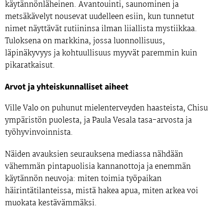
käytännönläheinen. Avantouinti, saunominen ja
metsäkävelyt nousevat uudelleen esiin, kun tunnetut
nimet näyttävät rutiininsa ilman liiallista mystiikkaa.
Tuloksena on markkina, jossa luonnollisuus,
läpinäkyvyys ja kohtuullisuus myyvät paremmin kuin
pikaratkaisut.
Arvot ja yhteiskunnalliset aiheet
Ville Valo on puhunut mielenterveyden haasteista, Chisu
ympäristön puolesta, ja Paula Vesala tasa-arvosta ja
työhyvinvoinnista.
Näiden avauksien seurauksena mediassa nähdään
vähemmän pintapuolisia kannanottoja ja enemmän
käytännön neuvoja: miten toimia työpaikan
häirintätilanteissa, mistä hakea apua, miten arkea voi
muokata kestävämmäksi.