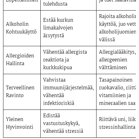
Lopettaminen
ja tuet saatavilla
tulehdusta
Rajoita alkoholin
Estää kurkun
Alkoholin
käyttöä, juo vettä
limakalvojen
Kohtuukäyttö
alkoholijuomien
ärsytystä
välissä
Vähentää allergista
Allergialääkitys,
Allergioiden
reaktiota ja
allergeenien
Hallinta
kurkkukipua
välttäminen
Vahvistaa
Tasapainoinen
Terveellinen
immuunijärjestelmää,
ruokavalio, riittä
Ravinto
vähentää
vitamiinien ja
infektioriskiä
mineraalien saan
Edistää
Yleinen
Riittävä uni, liiku
vastustuskykyä,
Hyvinvointi
stressinhallinta
vähentää stressiä