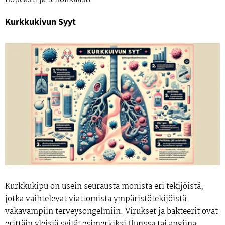
Kurkkukivun Syyt
Kurkkukipu on usein seurausta monista eri tekijöistä,
jotka vaihtelevat viattomista ympäristötekijöistä
vakavampiin terveysongelmiin. Virukset ja bakteerit ovat
erittäin yleisiä syitä; esimerkiksi flunssa tai angiina