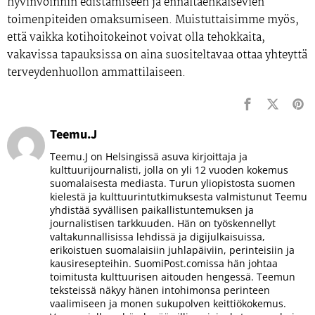
hyvinvoinnin edistämiseen ja ennaltaehkäisevien
toimenpiteiden omaksumiseen. Muistuttaisimme myös,
että vaikka kotihoitokeinot voivat olla tehokkaita,
vakavissa tapauksissa on aina suositeltavaa ottaa yhteyttä
terveydenhuollon ammattilaiseen.
Teemu.J
Teemu.J on Helsingissä asuva kirjoittaja ja
kulttuurijournalisti, jolla on yli 12 vuoden kokemus
suomalaisesta mediasta. Turun yliopistosta suomen
kielestä ja kulttuurintutkimuksesta valmistunut Teemu
yhdistää syvällisen paikallistuntemuksen ja
journalistisen tarkkuuden. Hän on työskennellyt
valtakunnallisissa lehdissä ja digijulkaisuissa,
erikoistuen suomalaisiin juhlapäiviin, perinteisiin ja
kausiresepteihin. SuomiPost.comissa hän johtaa
toimitusta kulttuurisen aitouden hengessä. Teemun
teksteissä näkyy hänen intohimonsa perinteen
vaalimiseen ja monen sukupolven keittiökokemus.