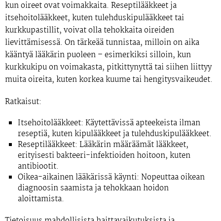
kun oireet ovat voimakkaita. Reseptilääkkeet ja
itsehoitolääkkeet, kuten tulehduskipulääkkeet tai
kurkkupastillit, voivat olla tehokkaita oireiden
lievittämisessä. On tärkeää tunnistaa, milloin on aika
kääntyä lääkärin puoleen – esimerkiksi silloin, kun
kurkkukipu on voimakasta, pitkittynyttä tai siihen liittyy
muita oireita, kuten korkea kuume tai hengitysvaikeudet.
Ratkaisut:
Itsehoitolääkkeet:
Käytettävissä apteekeista ilman
reseptiä, kuten kipulääkkeet ja tulehduskipulääkkeet.
Reseptilääkkeet:
Lääkärin määräämät lääkkeet,
erityisesti bakteeri-infektioiden hoitoon, kuten
antibiootit.
Oikea-aikainen lääkärissä käynti:
Nopeuttaa oikean
diagnoosin saamista ja tehokkaan hoidon
aloittamista.
Tietoisuus mahdollisista haittavaikutuksista ja