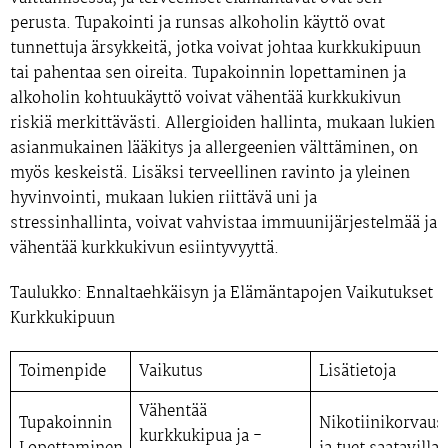
perusta. Tupakointi ja runsas alkoholin käyttö ovat
tunnettuja ärsykkeitä, jotka voivat johtaa kurkkukipuun
tai pahentaa sen oireita. Tupakoinnin lopettaminen ja
alkoholin kohtuukäyttö voivat vähentää kurkkukivun
riskiä merkittävästi. Allergioiden hallinta, mukaan lukien
asianmukainen lääkitys ja allergeenien välttäminen, on
myös keskeistä. Lisäksi terveellinen ravinto ja yleinen
hyvinvointi, mukaan lukien riittävä uni ja
stressinhallinta, voivat vahvistaa immuunijärjestelmää ja
vähentää kurkkukivun esiintyvyyttä.
Taulukko: Ennaltaehkäisyn ja Elämäntapojen Vaikutukset
Kurkkukipuun
Toimenpide
Vaikutus
Lisätietoja
Vähentää
Tupakoinnin
Nikotiinikorvaus
kurkkukipua ja -