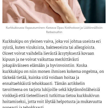
Kurkkukivusta Vapautuminen: Kattava Opas Kotihoitoon ja Lääkinnällisiin
Ratkaisuihin
Kurkkukipu on yleinen vaiva, joka voi johtua useista eri
syistä, kuten viruksista, bakteereista tai allergioista.
Oireet voivat vaihdella lievästä ärsytyksestä kovaan
kipuun ja ne voivat vaikuttaa merkittävästi
jokapäiväiseen elämään ja hyvinvointiin. Koska
kurkkukipu on niin monen ihmisen kokema ongelma, on
tärkeää tietää, kuinka sitä voidaan hoitaa ja
ennaltaehkäistä tehokkaasti. Tämän artikkelin
tavoitteena on tarjota lukijoille sekä käytännönläheisiä
vinkkejä että tieteellisesti tutkittua tietoa kurkkukivun
hoitamiseksi, jotta voit löytää helpotusta ja mukavuutta
nopeasti ja tehokkaasti.