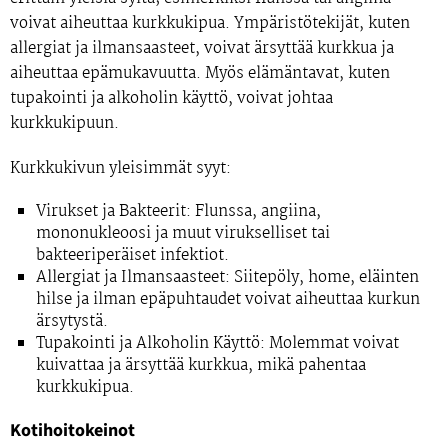
voivat aiheuttaa kurkkukipua. Ympäristötekijät, kuten
allergiat ja ilmansaasteet, voivat ärsyttää kurkkua ja
aiheuttaa epämukavuutta. Myös elämäntavat, kuten
tupakointi ja alkoholin käyttö, voivat johtaa
kurkkukipuun.
Kurkkukivun yleisimmät syyt:
Virukset ja Bakteerit:
Flunssa, angiina,
mononukleoosi ja muut virukselliset tai
bakteeriperäiset infektiot.
Allergiat ja Ilmansaasteet:
Siitepöly, home, eläinten
hilse ja ilman epäpuhtaudet voivat aiheuttaa kurkun
ärsytystä.
Tupakointi ja Alkoholin Käyttö:
Molemmat voivat
kuivattaa ja ärsyttää kurkkua, mikä pahentaa
kurkkukipua.
Kotihoitokeinot