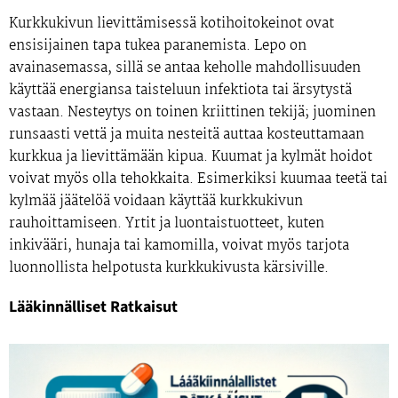
Kurkkukivun lievittämisessä kotihoitokeinot ovat
ensisijainen tapa tukea paranemista. Lepo on
avainasemassa, sillä se antaa keholle mahdollisuuden
käyttää energiansa taisteluun infektiota tai ärsytystä
vastaan. Nesteytys on toinen kriittinen tekijä; juominen
runsaasti vettä ja muita nesteitä auttaa kosteuttamaan
kurkkua ja lievittämään kipua. Kuumat ja kylmät hoidot
voivat myös olla tehokkaita. Esimerkiksi kuumaa teetä tai
kylmää jäätelöä voidaan käyttää kurkkukivun
rauhoittamiseen. Yrtit ja luontaistuotteet, kuten
inkivääri, hunaja tai kamomilla, voivat myös tarjota
luonnollista helpotusta kurkkukivusta kärsiville.
Lääkinnälliset Ratkaisut