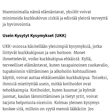
Huomioimalla nämä elämäntavat, yksilöt voivat
minimoida kurkkukivun riskiä ja edistää yleistä terveyttä
ja hyvinvointia.
Usein Kysytyt Kysymykset (UKK)
UKK-osiossa käsitellään yleisimpiä kysymyksiä, jotka
liittyvät kurkkukipuun ja sen hoitoon. Monet
ihmettelevät, voiko kurkkukipua ehkäistä. Kyllä,
terveelliset elämäntavat, kuten tasapainoinen ruokavalio,
tupakoinnin välttäminen ja alkoholin kohtuullinen
käyttö, voivat auttaa ehkäisemään kurkkukipua. Toiseksi,
ihmisiä mietityttää usein, mitkä kotihoidot ovat
tehokkaimpia. Kotihoidot, kuten kuumat ja kylmät
juomat, kaulan lämmittäminen ja tietyt yrtit, voivat
tarjota helpotusta oireisiin. Kolmas yleinen kysymys
koskee sitä, milloin on syytä mennä lääkäriin. Jos