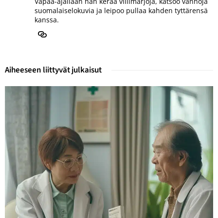
Vapaa-ajallaan hän kerää villimarjoja, katsoo vanhoja
suomalaiselokuvia ja leipoo pullaa kahden tyttärensä
kanssa.
Aiheeseen liittyvät julkaisut