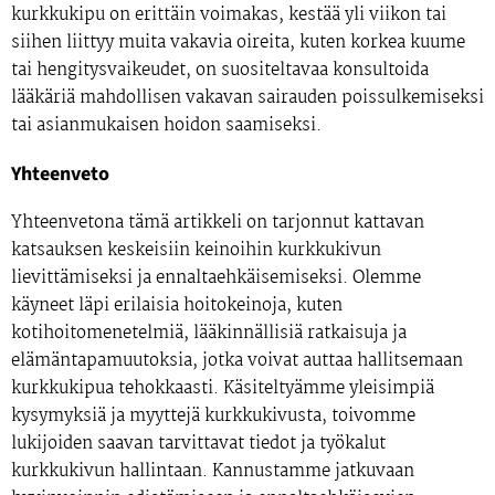
kurkkukipu on erittäin voimakas, kestää yli viikon tai
siihen liittyy muita vakavia oireita, kuten korkea kuume
tai hengitysvaikeudet, on suositeltavaa konsultoida
lääkäriä mahdollisen vakavan sairauden poissulkemiseksi
tai asianmukaisen hoidon saamiseksi.
Yhteenveto
Yhteenvetona tämä artikkeli on tarjonnut kattavan
katsauksen keskeisiin keinoihin kurkkukivun
lievittämiseksi ja ennaltaehkäisemiseksi. Olemme
käyneet läpi erilaisia hoitokeinoja, kuten
kotihoitomenetelmiä, lääkinnällisiä ratkaisuja ja
elämäntapamuutoksia, jotka voivat auttaa hallitsemaan
kurkkukipua tehokkaasti. Käsiteltyämme yleisimpiä
kysymyksiä ja myyttejä kurkkukivusta, toivomme
lukijoiden saavan tarvittavat tiedot ja työkalut
kurkkukivun hallintaan. Kannustamme jatkuvaan