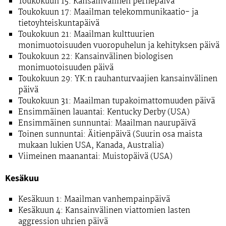
Toukokuun 15: Kansainvälinen perhepäivä
Toukokuun 17: Maailman telekommunikaatio- ja
tietoyhteiskuntapäivä
Toukokuun 21: Maailman kulttuurien
monimuotoisuuden vuoropuhelun ja kehityksen päivä
Toukokuun 22: Kansainvälinen biologisen
monimuotoisuuden päivä
Toukokuun 29: YK:n rauhanturvaajien kansainvälinen
päivä
Toukokuun 31: Maailman tupakoimattomuuden päivä
Ensimmäinen lauantai: Kentucky Derby (USA)
Ensimmäinen sunnuntai: Maailman naurupäivä
Toinen sunnuntai: Äitienpäivä (Suurin osa maista
mukaan lukien USA, Kanada, Australia)
Viimeinen maanantai: Muistopäivä (USA)
Kesäkuu
Kesäkuun 1: Maailman vanhempainpäivä
Kesäkuun 4: Kansainvälinen viattomien lasten
aggression uhrien päivä