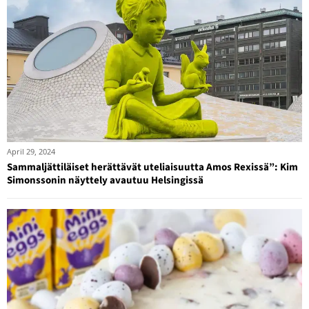
April 29, 2024
Sammaljättiläiset herättävät uteliaisuutta Amos Rexissä”: Kim
Simonssonin näyttely avautuu Helsingissä