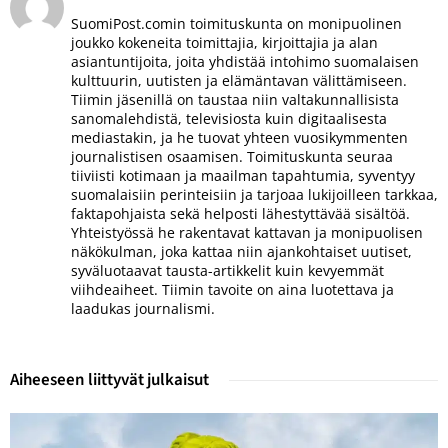
SuomiPost.comin toimituskunta on monipuolinen
joukko kokeneita toimittajia, kirjoittajia ja alan
asiantuntijoita, joita yhdistää intohimo suomalaisen
kulttuurin, uutisten ja elämäntavan välittämiseen.
Tiimin jäsenillä on taustaa niin valtakunnallisista
sanomalehdistä, televisiosta kuin digitaalisesta
mediastakin, ja he tuovat yhteen vuosikymmenten
journalistisen osaamisen. Toimituskunta seuraa
tiiviisti kotimaan ja maailman tapahtumia, syventyy
suomalaisiin perinteisiin ja tarjoaa lukijoilleen tarkkaa,
faktapohjaista sekä helposti lähestyttävää sisältöä.
Yhteistyössä he rakentavat kattavan ja monipuolisen
näkökulman, joka kattaa niin ajankohtaiset uutiset,
syväluotaavat tausta-artikkelit kuin kevyemmät
viihdeaiheet. Tiimin tavoite on aina luotettava ja
laadukas journalismi.
Aiheeseen liittyvät julkaisut