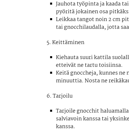
Jauhota työpinta ja kaada tai
pyöritä jokainen osa pitkäks
Leikkaa tangot noin 2 cm pitu
tai gnocchilaudalla, jotta saa
5. Keittäminen
Kiehauta suuri kattila suolal
etteivät ne tartu toisiinsa.
Keitä gnoccheja, kunnes ne 
minuuttia. Nosta ne reikäkau
6. Tarjoilu
Tarjoile gnocchit haluamalla
salviavoin kanssa tai yksink
kanssa.