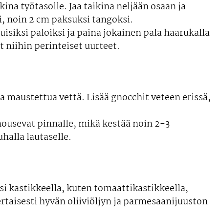
kina työtasolle. Jaa taikina neljään osaan ja
i, noin 2 cm paksuksi tangoksi.
isiksi paloiksi ja paina jokainen pala haarukalla
t niihin perinteiset uurteet.
la maustettua vettä. Lisää gnocchit veteen erissä,
nousevat pinnalle, mikä kestää noin 2-3
halla lautaselle.
si kastikkeella, kuten tomaattikastikkeella,
ertaisesti hyvän oliiviöljyn ja parmesaanijuuston