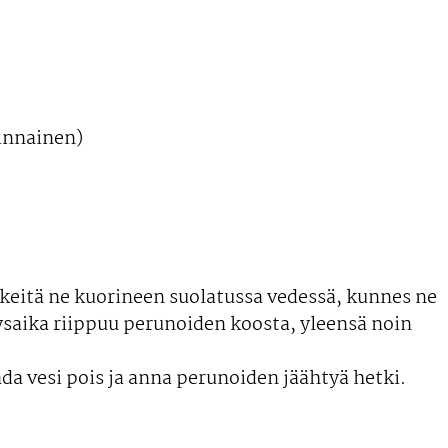
linnainen)
a keitä ne kuorineen suolatussa vedessä, kunnes ne
ysaika riippuu perunoiden koosta, yleensä noin
da vesi pois ja anna perunoiden jäähtyä hetki.