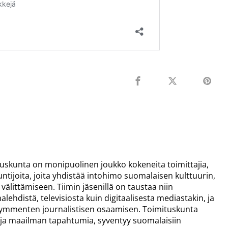
skunta on monipuolinen joukko kokeneita toimittajia,
ntuntijoita, joita yhdistää intohimo suomalaisen kulttuurin,
välittämiseen. Tiimin jäsenillä on taustaa niin
lehdistä, televisiosta kuin digitaalisesta mediastakin, ja
kymmenten journalistisen osaamisen. Toimituskunta
n ja maailman tapahtumia, syventyy suomalaisiin