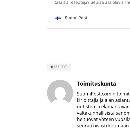
RESEPTIT
Toimituskunta
SuomiPost.comin toimitu
kirjoittajia ja alan asia
uutisten ja elämäntavan 
valtakunnallisista sanoma
he tuovat yhteen vuosi
seuraa tiiviisti kotimaa