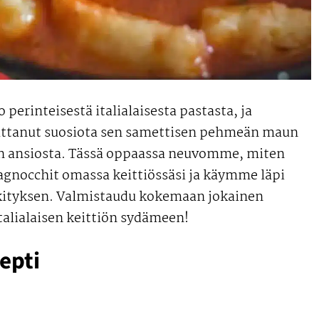
perinteisestä italialaisesta pastasta, ja
vuttanut suosiota sen samettisen pehmeän maun
an ansiosta. Tässä oppaassa neuvomme, miten
nagnocchit omassa keittiössäsi ja käymme läpi
kityksen. Valmistaudu kokemaan jokainen
italialaisen keittiön sydämeen!
epti