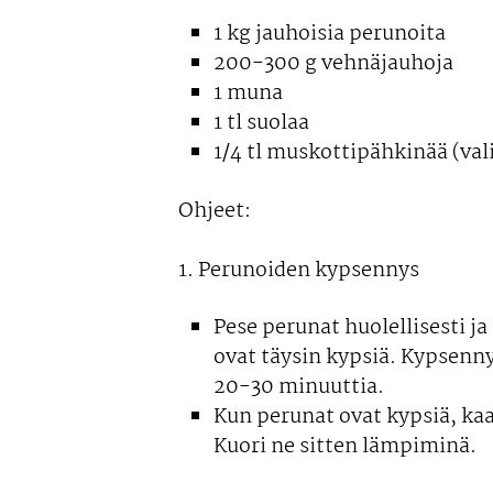
1 kg jauhoisia perunoita
200-300 g vehnäjauhoja
1 muna
1 tl suolaa
1/4 tl muskottipähkinää (va
Ohjeet:
1. Perunoiden kypsennys
Pese perunat huolellisesti j
ovat täysin kypsiä. Kypsenn
20-30 minuuttia.
Kun perunat ovat kypsiä, kaa
Kuori ne sitten lämpiminä.