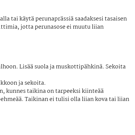
lla tai käytä perunaprässiä saadaksesi tasaisen
ittimia, jotta perunasose ei muutu liian
lhoon. Lisää suola ja muskottipähkinä. Sekoita
kkoon ja sekoita.
n, kunnes taikina on tarpeeksi kiinteää
hmeää. Taikinan ei tulisi olla liian kova tai liian