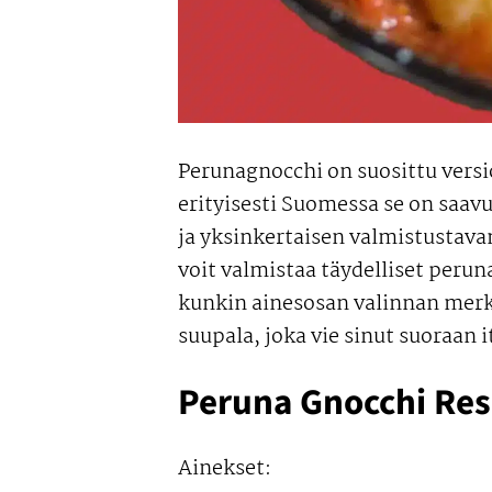
Perunagnocchi on suosittu versio 
erityisesti Suomessa se on saa
ja yksinkertaisen valmistustav
voit valmistaa täydelliset peru
kunkin ainesosan valinnan mer
suupala, joka vie sinut suoraan 
Peruna Gnocchi Res
Ainekset: